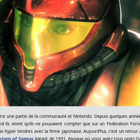
tre une partie de la communauté et Nintendo. Depuis quelques années,
nd ils virent qu’ils ne pouvaient compter que sur un Federation Fo
pas hyper tendres avec la firme japonaise. Aujourd’hui, c’est un retou
Return of Samus
datant de 1991, époque où vous aviez tous un(e) G