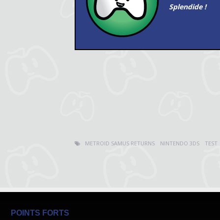
Splendide !
METROID SAMUS RETURNS
NINTENDO 3DS
TEST
POINTS FORTS