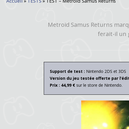
Accueil
»
TESTS
»
TEST – Metroid Samus Returns
Metroid Samus Returns marque
ferait-il u
Support de test
:
Nintendo 2DS et 3DS
Version du jeu testée offerte par l’édi
Prix : 44,99 €
sur le store de Nintendo.