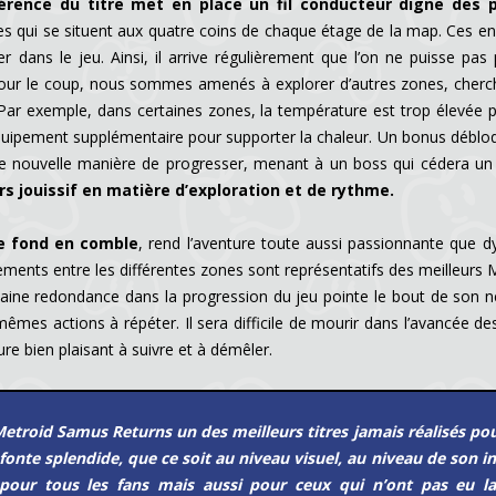
érence du titre met en place un fil conducteur digne des 
sites qui se situent aux quatre coins de chaque étage de la map. Ces e
dans le jeu. Ainsi, il arrive régulièrement que l’on ne puisse pas 
ur le coup, nous sommes amenés à explorer d’autres zones, chercher 
 Par exemple, dans certaines zones, la température est trop élevée p
’équipement supplémentaire pour supporter la chaleur. Un bonus déb
 nouvelle manière de progresser, menant à un boss qui cédera un 
s jouissif en matière d’exploration et de rythme.
de fond en comble
, rend l’aventure toute aussi passionnante que 
ments entre les différentes zones sont représentatifs des meilleurs Me
rtaine redondance dans la progression du jeu pointe le bout de son
es actions à répéter. Il sera difficile de mourir dans l’avancée des
 bien plaisant à suivre et à démêler.
Metroid Samus Returns un des meilleurs titres jamais réalisés pou
fonte splendide, que ce soit au niveau visuel, au niveau de son i
pour tous les fans mais aussi pour ceux qui n’ont pas eu la 