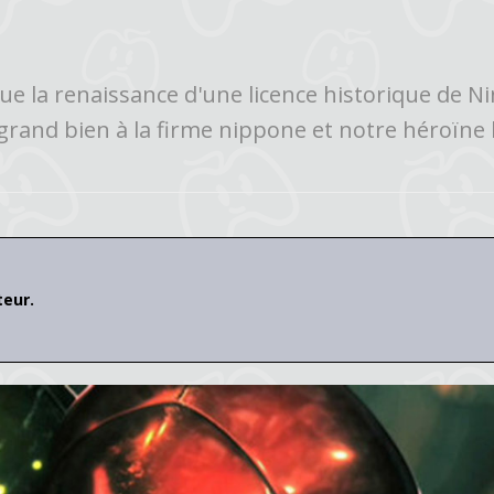
 la renaissance d'une licence historique de Ni
n grand bien à la firme nippone et notre héroïne 
teur.