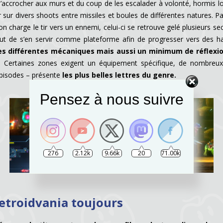
s’accrocher aux murs et du coup de les escalader à volonté, hormis l
sur divers shoots entre missiles et boules de différentes natures. P
’on charge le tir vers un ennemi, celui-ci se retrouve gelé plusieurs 
tout de s’en servir comme plateforme afin de progresser vers des ha
différentes mécaniques mais aussi un minimum de réflexion
Certaines zones exigent un équipement spécifique, de nombreux a
pisodes – présente
les plus belles lettres du genre.
Pensez à nous suivre
276
2.12k
9.66k
20
71.00k
etroidvania toujours