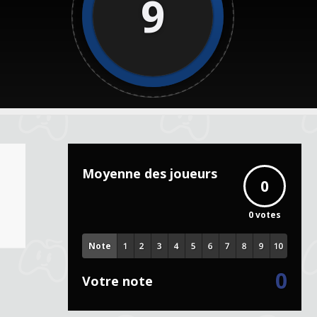
9
Moyenne des joueurs
0
0
votes
Note
0
Votre note