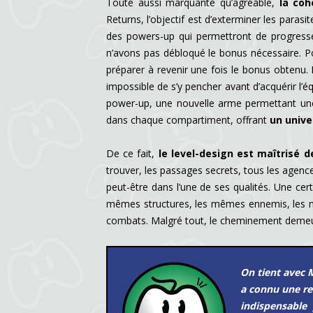
Toute aussi marquante qu’agréable,
la coh
Returns, l’objectif est d’exterminer les para
des powers-up qui permettront de progresser 
n’avons pas débloqué le bonus nécessaire. Po
préparer à revenir une fois le bonus obtenu.
impossible de s’y pencher avant d’acquérir l
power-up, une nouvelle arme permettant une
dans chaque compartiment, offrant
un univer
De ce fait,
le level-design est maîtrisé 
trouver, les passages secrets, tous les agence
peut-être dans l’une de ses qualités. Une ce
mêmes structures, les mêmes ennemis, les mêm
combats. Malgré tout, le cheminement demeure
On tient avec 
a connu une re
indispensable 