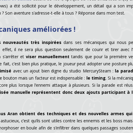
s) a été sollicité pour le développement, un détail qui a son impo
on ? Son aventure s’adresse-t-elle à tous ? Réponse dans mon test.
caniques améliorées !
s nouveautés très inspirées
dans ses mécaniques qui nous pe
n effet, il ne sera plus question seulement de courir et tirer avec 
 s’arrêter et
viser manuellement
tandis que pour la première vers
e fait, c’est bien plus pratique, le joueur peut adopter une posture pl
imisé
avec un ajout bien digne du studio MercurySteam :
la para
le bouton mais un facteur est indispensable :
le timing
. Si la mécani
ncore plus lorsque l’ennemi attaque à plusieurs. Si la parade est réussi
visée manuelle représentent donc deux ajouts participant à 
us Aran obtient des techniques et des nouvelles armes qui 
 astucieux, c’est qu’ils sont utiles contre les ennemis et les boss ma
rphoser en boule afin de s’infiltrer dans quelques passages souter