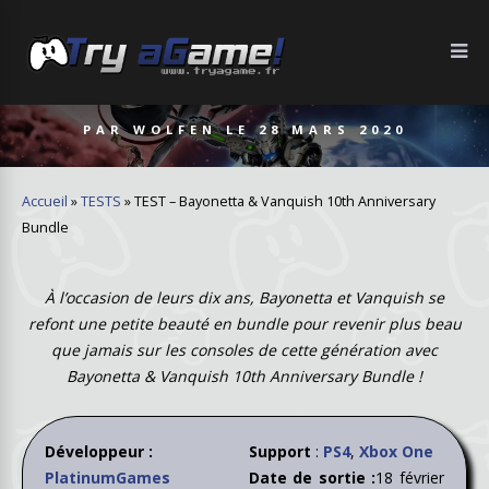
PAR
WOLFEN
LE
28 MARS 2020
Accueil
»
TESTS
»
TEST – Bayonetta & Vanquish 10th Anniversary
Bundle
À l’occasion de leurs dix ans, Bayonetta et Vanquish se
refont une petite beauté en bundle pour revenir plus beau
que jamais sur les consoles de cette génération avec
Bayonetta & Vanquish 10th Anniversary Bundle !
Développeur :
Support
:
PS4
,
Xbox One
PlatinumGames
Date de sortie :
18 février