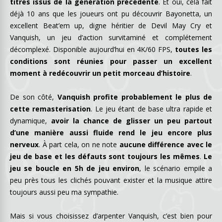
titres issus de la génération précédente
. Et oui, cela fait
déjà 10 ans que les joueurs ont pu découvrir Bayonetta, un
excellent Beat’em up, digne héritier de Devil May Cry et
Vanquish, un jeu d’action survitaminé et complétement
décomplexé. Disponible aujourd’hui en 4K/60 FPS,
toutes les
conditions sont réunies pour passer un excellent
moment à redécouvrir un petit morceau d’histoire
.
De son côté,
Vanquish profite probablement le plus de
cette remasterisation
. Le jeu étant de base ultra rapide et
dynamique,
avoir la chance de glisser un peu partout
d’une manière aussi fluide rend le jeu encore plus
nerveux
. À part cela, on ne note
aucune différence avec le
jeu de base et les défauts sont toujours les mêmes
.
Le
jeu se boucle en 5h de jeu environ
, le scénario empile a
peu près tous les clichés pouvant exister et la musique attire
toujours aussi peu ma sympathie.
Mais si vous choisissez d’arpenter Vanquish, c’est bien pour