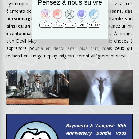
Pensez à nous suivre
dynamique bienvenue aux affrontements. Rajoutez à ces
éléments de gameplay
un univers hyper intéressant, des
personnages charismatiques, une superbe bande-son
276
2.12k
9.66k
20
71.00k
ainsi qu’un bestiaire ultra diversifié
et vous obtenez un hit
incontournable qui n’a pas pris une ride en 10 ans. À l’image
d’un Devil May Cry, le nombre de possibilités et de choses à
apprendre pourra en décourager plus d’un, mais ceux qui
recherchent un gameplay exigeant seront allégrement servis.
Bayonetta & Vanquish 10th
Anniversary Bundle vous