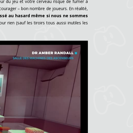
œur du jeu et votre cerveau risque de fumer à
courager – bon nombre de joueurs. En réalité,
laissé au hasard même si nous ne sommes
 rien (sauf les tiroirs tous aussi inutiles les