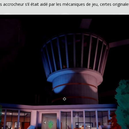
lus accrocheur s’il était aidé par les mécaniques de jeu, certes origi