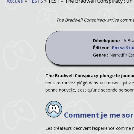
Accueil
»
TESTS
»
TEST – The Bradwell Conspiracy : un 
The Bradwell Conspiracy arrive comme
Développeur
: A Br
Éditeur
:
Bossa Stu
Genre :
Narratif / E
The Bradwell Conspiracy plonge le joueu
vous retrouvez piégé dans un musée qui vien
bonne nouvelle, c’est qu’une seconde personne
Comment je me sors
Les créateurs décrivent l’expérience comme n