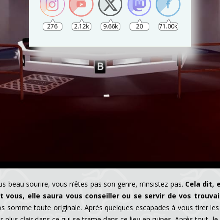
276
2.12k
9.66k
20
71.00k
us beau sourire, vous n’êtes pas son genre, n’insistez pas.
Cela dit,
 vous, elle saura vous conseiller ou se servir de vos trouvai
s somme toute originale. Après quelques escapades à vous tirer les
lus clair dans ce qui se trame dans ce lieu en ruines. Après tout, le je