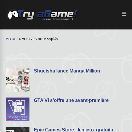
Accueil
»
Archives pour svpl4y
Shueisha lance Manga Million
GTA VI s’offre une avant-première
Epic Games Store : les jeux gratuits