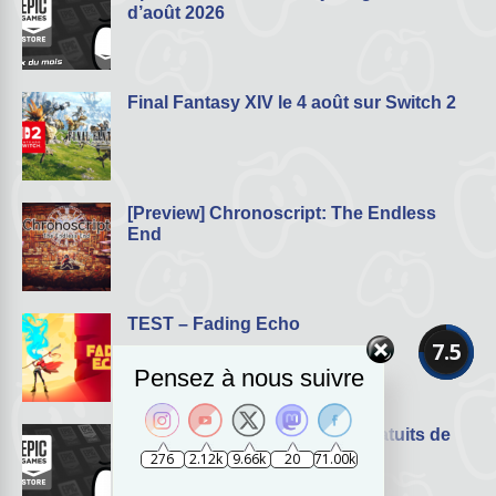
d’août 2026
Final Fantasy XIV le 4 août sur Switch 2
[Preview] Chronoscript: The Endless
End
TEST – Fading Echo
7.5
Pensez à nous suivre
Epic Games Store : les jeux gratuits de
juillet 2026
276
2.12k
9.66k
20
71.00k