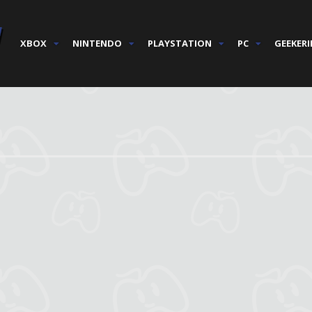
XBOX
NINTENDO
PLAYSTATION
PC
GEEKERI
276
2.12k
9.66k
20
71.00k