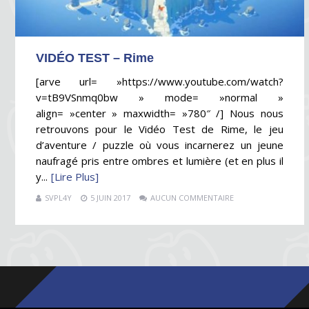
VIDÉO TEST – Rime
[arve url= »https://www.youtube.com/watch?
v=tB9VSnmq0bw » mode= »normal »
align= »center » maxwidth= »780″ /] Nous nous
retrouvons pour le Vidéo Test de Rime, le jeu
d’aventure / puzzle où vous incarnerez un jeune
naufragé pris entre ombres et lumière (et en plus il
y...
[Lire Plus]
SVPL4Y
5 JUIN 2017
AUCUN COMMENTAIRE