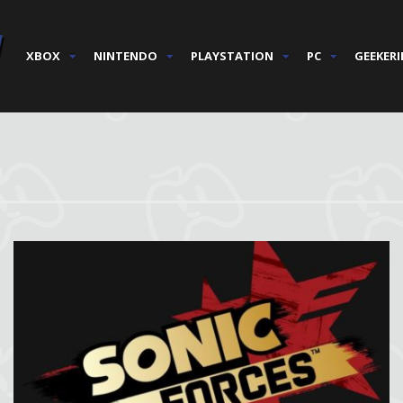
XBOX
NINTENDO
PLAYSTATION
PC
GEEKERI
276
2.12k
9.66k
20
71.00k