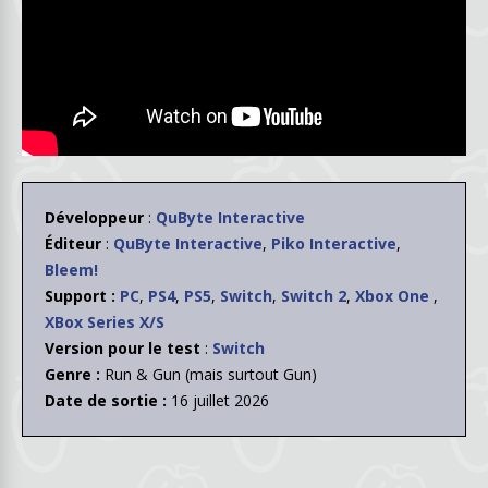
Développeur
:
QuByte Interactive
Éditeur
:
QuByte Interactive
,
Piko Interactive
,
Bleem!
Support :
PC
,
PS4
,
PS5
,
Switch
,
Switch 2
,
Xbox One
,
XBox Series X/S
Version pour le test
:
Switch
Genre :
Run & Gun (mais surtout Gun)
Date de sortie :
16 juillet 2026