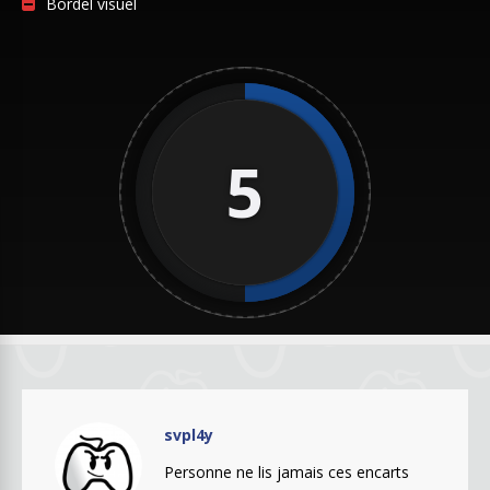
Bordel visuel
5
svpl4y
Personne ne lis jamais ces encarts