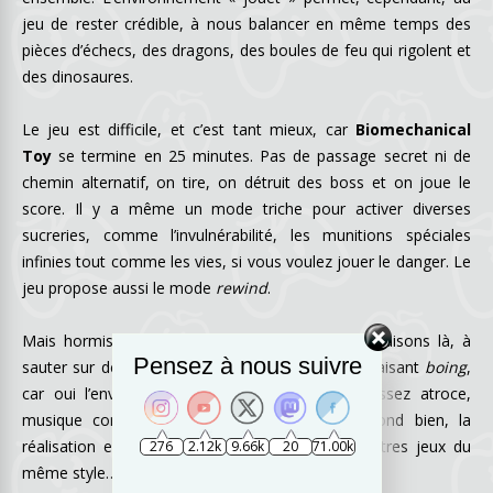
jeu de rester crédible, à nous balancer en même temps des
pièces d’échecs, des dragons, des boules de feu qui rigolent et
des dinosaures.
Le jeu est difficile, et c’est tant mieux, car
Biomechanical
Toy
se termine en 25 minutes. Pas de passage secret ni de
chemin alternatif, on tire, on détruit des boss et on joue le
score. Il y a même un mode triche pour activer diverses
sucreries, comme l’invulnérabilité, les munitions spéciales
infinies tout comme les vies, si vous voulez jouer le danger. Le
jeu propose aussi le mode
rewind
.
Mais hormis ça, on se demande ce que nous faisons là, à
Pensez à nous suivre
sauter sur des plateformes ou des ennemis en faisant
boing
,
car oui l’environnement sonore est lui aussi assez atroce,
musique comme bruitage. Le personnage répond bien, la
réalisation est bonne, mais il y a tellement d’autres jeux du
276
2.12k
9.66k
20
71.00k
même style…