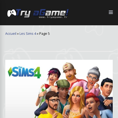
Accueil
»
Les Sims 4
»
Page 5