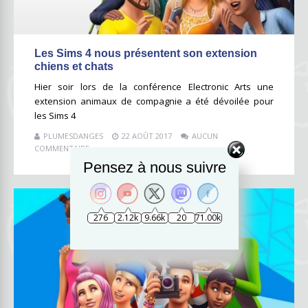
Les Sims 4 nous présentent son extension
chiens et chats
Hier soir lors de la conférence Electronic Arts une
extension animaux de compagnie a été dévoilée pour
les Sims 4
PLUMESDANGES
22 AOÛT 2017
AUCUN
COMMENTAIRE
Pensez à nous suivre
276
2.12k
9.66k
20
71.00k