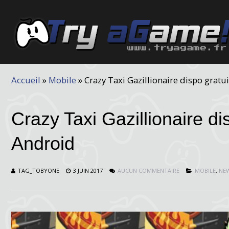
Accueil
»
Mobile
»
Crazy Taxi Gazillionaire dispo grat
Crazy Taxi Gazillionaire di
Android
TAG_TOBYONE
3 JUIN 2017
AUCUN COMMENTAIRE
MOBILE
,
NE