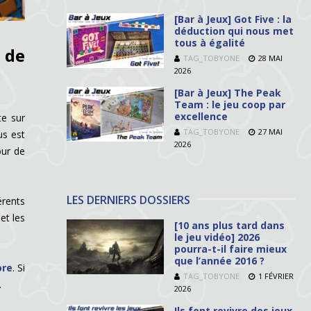
[Bar à Jeux] Got Five : la
déduction qui nous met
tous à égalité
 de
TAG_TOBYONE
28 MAI
2026
[Bar à Jeux] The Peak
Team : le jeu coop par
excellence
te sur
TAG_TOBYONE
27 MAI
us est
2026
our de
LES DERNIERS DOSSIERS
érents
et les
[10 ans plus tard dans
le jeu vidéo] 2026
pourra-t-il faire mieux
que l’année 2016 ?
ore
. Si
TAG_TOBYONE
1 FÉVRIER
.
2026
Ils font revivre des jeux