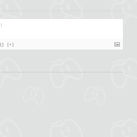
{}
[+]