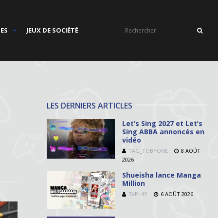
IES
JEUX DE SOCIÉTÉ
LES DERNIERS ARTICLES
Let’s Sing 2027 et Let’s
Sing ABBA annoncés en
vidéo
TAG_TOBYONE
8 AOÛT
2026
Shueisha lance Manga
Million
SVPL4Y
6 AOÛT 2026