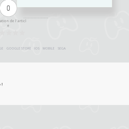
0
ation de l'articl
e
GE
GOOGLE STORE
IOS
MOBILE
SEGA
 !