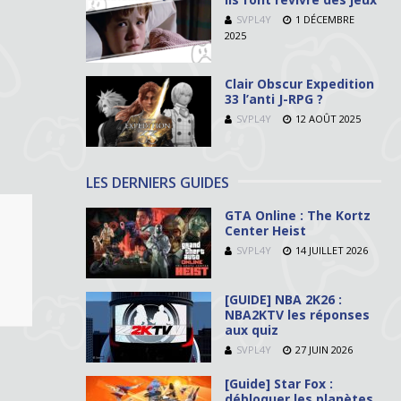
SVPL4Y
1 DÉCEMBRE
2025
Clair Obscur Expedition
33 l’anti J-RPG ?
SVPL4Y
12 AOÛT 2025
LES DERNIERS GUIDES
GTA Online : The Kortz
Center Heist
SVPL4Y
14 JUILLET 2026
[GUIDE] NBA 2K26 :
NBA2KTV les réponses
aux quiz
SVPL4Y
27 JUIN 2026
[Guide] Star Fox :
débloquer les planètes