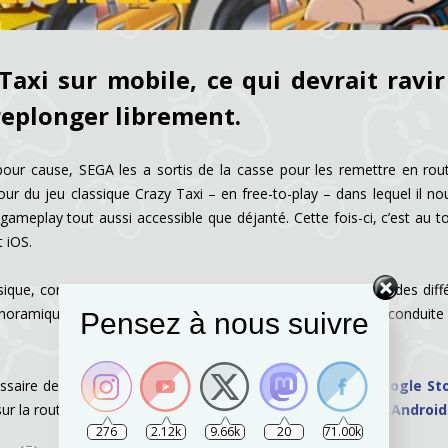
Taxi sur mobile, ce qui devrait ravir
replonger librement.
our cause, SEGA les a sortis de la casse pour les remettre en rou
ur du jeu classique Crazy Taxi – en free-to-play – dans lequel il no
meplay tout aussi accessible que déjanté. Cette fois-ci, c’est au t
 iOS.
sique, construire son empire de taxis en prenant le contrôle des diff
e panoramique et une interface soignée. Oubliez donc le jeu de conduite 
Pensez à nous suivre
cessaire de vous rendre sur
la page Appstore
ou la page
Google St
ur la route, cela se passe ici
sur iOS
et ici pour les appareils
Android
276
2.12k
9.66k
20
71.00k