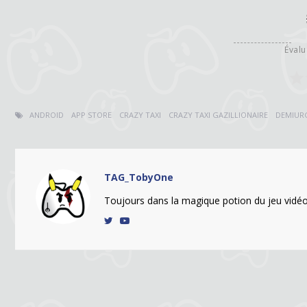
Évalu
ANDROID
APP STORE
CRAZY TAXI
CRAZY TAXI GAZILLIONAIRE
DEMIUR
TAG_TobyOne
Toujours dans la magique potion du jeu vidéo