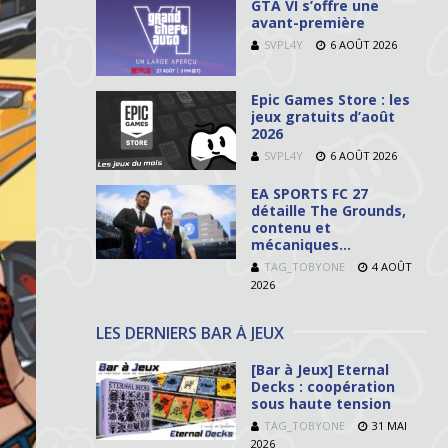
GTA VI s’offre une
avant-première
SVPL4Y
6 AOÛT 2026
Epic Games Store : les
jeux gratuits d’août
2026
SVPL4Y
6 AOÛT 2026
EA SPORTS FC 27
détaille The Grounds,
contenu et
mécaniques…
TAG_TOBYONE
4 AOÛT
2026
LES DERNIERS BAR À JEUX
[Bar à Jeux] Eternal
Decks : coopération
sous haute tension
TAG_TOBYONE
31 MAI
2026