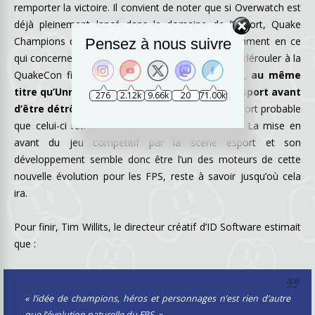
remporter la victoire. Il convient de noter que si Overwatch est
déjà pleinement lancé dans le domaine de l’esport, Quake
Champions doit encore faire ses preuves, notamment en ce
Pensez à nous suivre
qui concerne le premier tournoi du jeu qui doit se dérouler à la
QuakeCon fin août. Cependant,
la série Quake, au même
titre qu’Unreal, était l’un des pionniers de l’esport avant
276
2.12k
9.66k
20
71.00k
d’être détrôné par Counter Strike
, il est donc fort probable
que celui-ci retrouve sa place assez rapidement. La mise en
avant du jeu compétitif par la scène esport et son
développement semble donc être l’un des moteurs de cette
nouvelle évolution pour les FPS, reste à savoir jusqu’où cela
ira.
Pour finir, Tim Willits, le directeur créatif d’ID Software estimait
que :
« l’idée de champions, héros et personnages n’est rien d’autre
que l’évolution naturelle du FPS. »