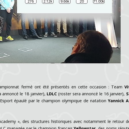
276
2.12k
9.66k
20
71.00k
hampionnat fermé ont été présentés en cette occasion :
Team
Vi
a annoncé le 18 janvier),
LDLC
(roster sera annoncé le 16 janvier),
S
Esport épaulé par le champion olympique de natation
Yannick A
 Academy », des structures historiques avec notamment le retour 
 LDLC managée par le champion français
Yellowstar
, des noms réput