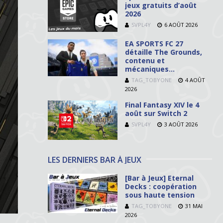
jeux gratuits d’août
2026
SVPL4Y
6 AOÛT 2026
EA SPORTS FC 27
détaille The Grounds,
contenu et
mécaniques…
TAG_TOBYONE
4 AOÛT
2026
Final Fantasy XIV le 4
août sur Switch 2
SVPL4Y
3 AOÛT 2026
LES DERNIERS BAR À JEUX
[Bar à Jeux] Eternal
Decks : coopération
sous haute tension
TAG_TOBYONE
31 MAI
2026