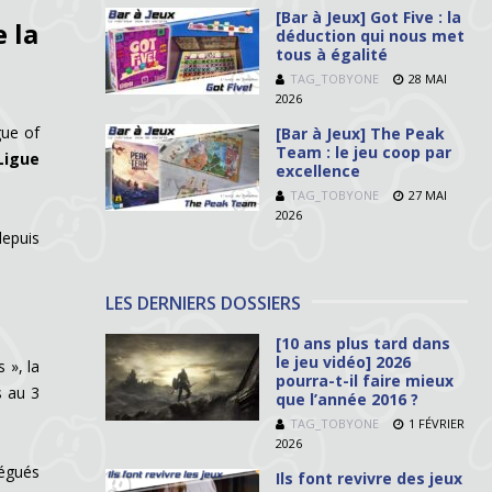
[Bar à Jeux] Got Five : la
 la
déduction qui nous met
tous à égalité
TAG_TOBYONE
28 MAI
2026
gue of
[Bar à Jeux] The Peak
Team : le jeu coop par
Ligue
excellence
TAG_TOBYONE
27 MAI
2026
depuis
LES DERNIERS DOSSIERS
[10 ans plus tard dans
le jeu vidéo] 2026
 », la
pourra-t-il faire mieux
s au 3
que l’année 2016 ?
TAG_TOBYONE
1 FÉVRIER
2026
légués
Ils font revivre des jeux