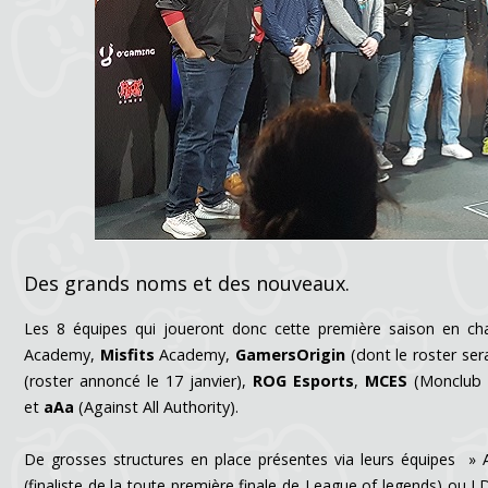
Des grands noms et des nouveaux.
Les 8 équipes qui joueront donc cette première saison en c
Academy,
Misfits
Academy,
GamersOrigin
(dont le roster ser
(roster annoncé le 17 janvier),
ROG Esports
,
MCES
(Monclub 
et
aAa
(Against All Authority).
De grosses structures en place présentes via leurs équipes »
(finaliste de la toute première finale de League of legends) ou