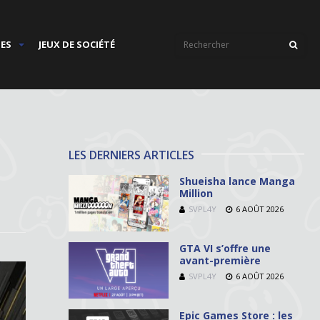
IES
JEUX DE SOCIÉTÉ
LES DERNIERS ARTICLES
Shueisha lance Manga
Million
SVPL4Y
6 AOÛT 2026
GTA VI s’offre une
avant-première
SVPL4Y
6 AOÛT 2026
Epic Games Store : les