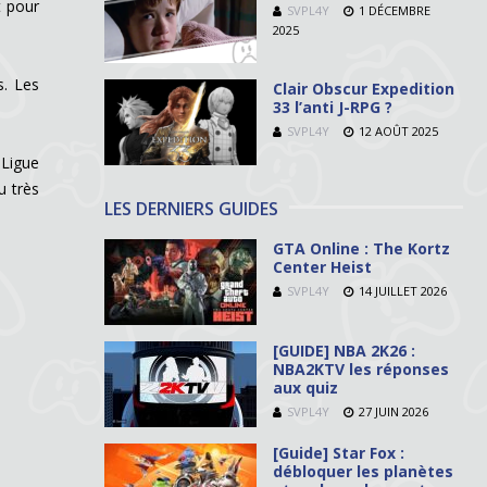
t pour
SVPL4Y
1 DÉCEMBRE
2025
s. Les
Clair Obscur Expedition
33 l’anti J-RPG ?
SVPL4Y
12 AOÛT 2025
 Ligue
u très
LES DERNIERS GUIDES
GTA Online : The Kortz
Center Heist
SVPL4Y
14 JUILLET 2026
[GUIDE] NBA 2K26 :
NBA2KTV les réponses
aux quiz
SVPL4Y
27 JUIN 2026
[Guide] Star Fox :
débloquer les planètes