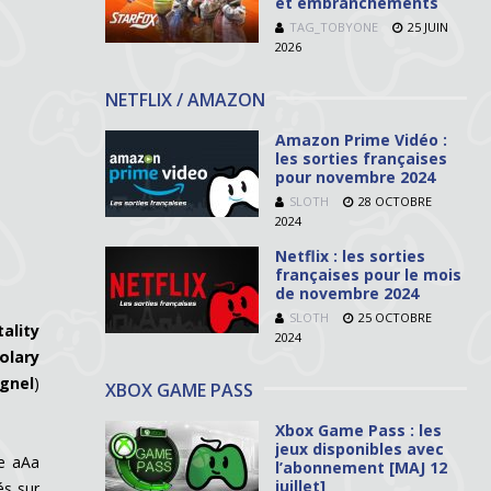
et embranchements
TAG_TOBYONE
25 JUIN
2026
NETFLIX / AMAZON
Amazon Prime Vidéo :
les sorties françaises
pour novembre 2024
SLOTH
28 OCTOBRE
2024
Netflix : les sorties
françaises pour le mois
de novembre 2024
SLOTH
25 OCTOBRE
tality
2024
olary
gnel
)
XBOX GAME PASS
Xbox Game Pass : les
jeux disponibles avec
de aAa
l’abonnement [MAJ 12
juillet]
és sur