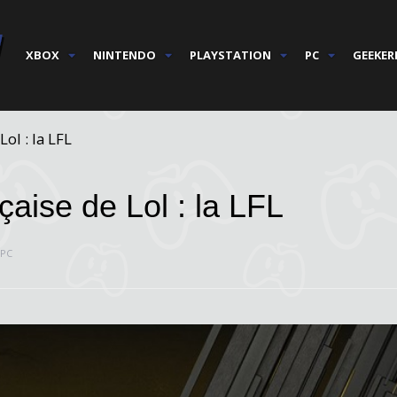
XBOX
NINTENDO
PLAYSTATION
PC
GEEKER
ol : la LFL
çaise de Lol : la LFL
PC