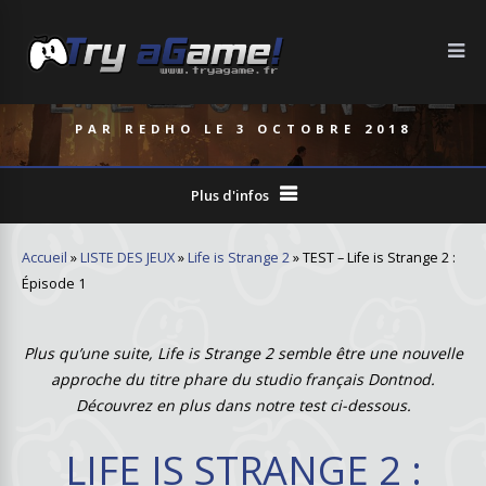
PAR
REDHO
LE
3 OCTOBRE 2018
Plus d'infos
Accueil
»
LISTE DES JEUX
»
Life is Strange 2
»
TEST – Life is Strange 2 :
Épisode 1
Plus qu’une suite, Life is Strange 2 semble être une nouvelle
approche du titre phare du studio français Dontnod.
Découvrez en plus dans notre test ci-dessous.
LIFE IS STRANGE 2 :