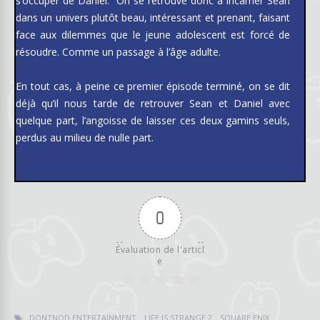
s’occuper de Daniel.
On se retrouve donc à incarner Sean
dans un univers plutôt beau, intéressant et prenant, faisant
face aux dilemmes que le jeune adolescent est forcé de
résoudre. Comme un passage à l’âge adulte.
En tout cas, à peine ce premier épisode terminé, on se dit
déjà qu’il nous tarde de retrouver Sean et Daniel avec
quelque part, l’angoisse de laisser ces deux gamins seuls,
perdus au milieu de nulle part.
0
Évaluation de l'articl
e
DONTNOD ENTERTAINMENT
LIFE IS STRANGE 2
SQUARE ENIX