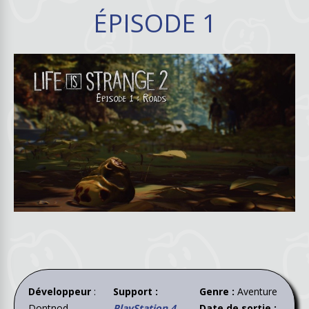
ÉPISODE 1
Développeur
:
Support :
Genre :
Aventure
Dontnod
PlayStation 4
,
Date de sortie :