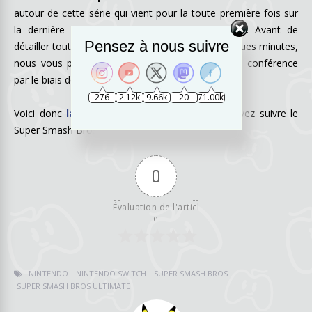
autour de cette série qui vient pour la toute première fois sur
la dernière console hybride, la Nintendo Switch. Avant de
Pensez à nous suivre
détailler tout ce qui a été communiqué dans quelques minutes,
nous vous proposons de suivre avec nous cette conférence
par le biais de la fenêtre ci-dessous.
276
2.12k
9.66k
20
71.00k
Voici donc
la chaîne
grâce à laquelle vous pouvez suivre le
Super Smash Bros Ultimate Direct :
0
Évaluation de l'articl
e
NINTENDO
NINTENDO SWITCH
SUPER SMASH BROS
SUPER SMASH BROS ULTIMATE