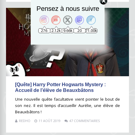
Pensez à nous suivre
276
2.12k
9.66k
20
71.00k
[Quête] Harry Potter Hogwarts Mystery :
Accueil de l’élève de Beauxbâtons
Une nouvelle quête facultative vient pointer le bout de
son nez. Il est temps d’accueillir Aurélie, une élève de
Beauxbâtons !
REDHO
11 AOÛT 2019
47 COMMENTAIRES