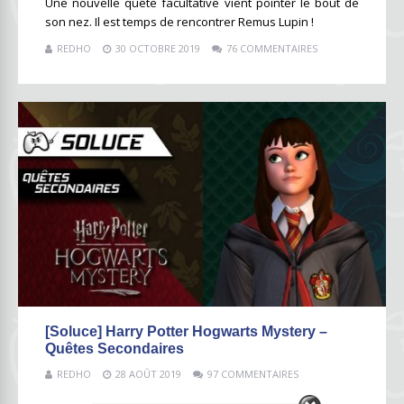
Une nouvelle quête facultative vient pointer le bout de
son nez. Il est temps de rencontrer Remus Lupin !
REDHO
30 OCTOBRE 2019
76 COMMENTAIRES
[Soluce] Harry Potter Hogwarts Mystery –
Quêtes Secondaires
REDHO
28 AOÛT 2019
97 COMMENTAIRES