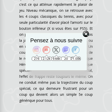
c’est ce qui atténue rapidement le plaisir de
jeu. Niveau mécanique, on se retrouve avec
les 4 coups classiques du tennis, avec pour
seule particularité d’avoir placé l’amorti sur le
bouton inférieur (X si vous êtes sur PS5). Et
on peut bénéficier d’un coup spécial une fois
Pensez à nous suivre
la jauge remplie (en tenant les échanges, ou
en ramassant un bonus sur le terrain). Un
coup spécial presque imbattable, à moins de
le renvoyer avec un timing idéal. Si chaque
276
2.12k
9.66k
20
71.00k
Héros Nickelodeon profite d’une cinématique
spéciale avant de déclencher ce coup spécial,
l’effet de frappe reste toujours le même. On
ne conduit même pas la trajectoire du coup
spécial, ce qui demeure frustrant pour un
coup qui devient alors un simple 5e coup
générique pour tous.