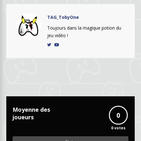
TAG_TobyOne
Toujours dans la magique potion du
jeu vidéo !
Moyenne des
0
joueurs
0
votes