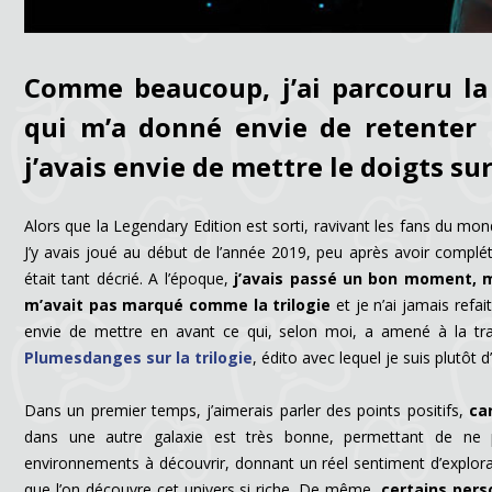
Comme beaucoup, j’ai parcouru la 
qui m’a donné envie de retenter 
j’avais envie de mettre le doigts su
Alors que la Legendary Edition est sorti, ravivant les fans du mo
J’y avais joué au début de l’année 2019, peu après avoir complét
était tant décrié. A l’époque,
j’avais passé un bon moment, ma
m’avait pas marqué comme la trilogie
et je n’ai jamais refai
envie de mettre en avant ce qui, selon moi, a amené à la trahis
Plumesdanges sur la trilogie
, édito avec lequel je suis plutôt 
Dans un premier temps, j’aimerais parler des points positifs,
ca
dans une autre galaxie est très bonne, permettant de ne pa
environnements à découvrir, donnant un réel sentiment d’explorat
que l’on découvre cet univers si riche. De même,
certains per