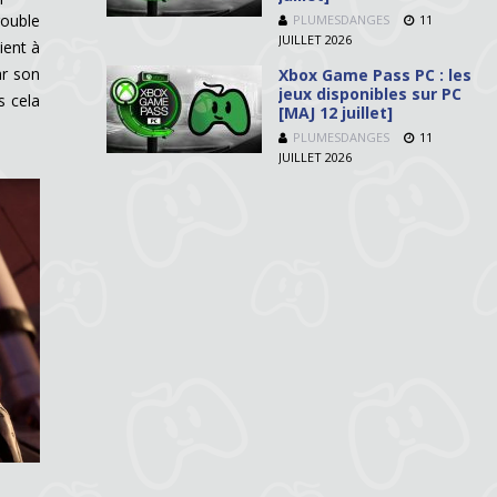
rouble
PLUMESDANGES
11
JUILLET 2026
ient à
ar son
Xbox Game Pass PC : les
jeux disponibles sur PC
s cela
[MAJ 12 juillet]
PLUMESDANGES
11
JUILLET 2026