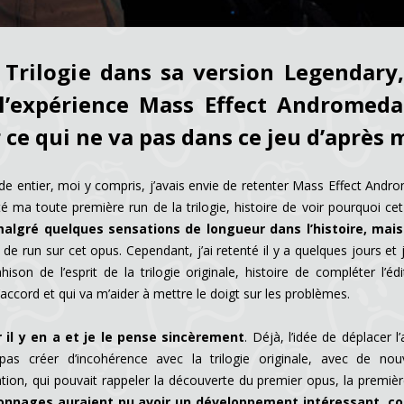
Trilogie dans sa version Legendary,
l’expérience Mass Effect Andromeda
r ce qui ne va pas dans ce jeu d’après 
nde entier, moi y compris, j’avais envie de retenter Mass Effect Andr
é ma toute première run de la trilogie, histoire de voir pourquoi ce
lgré quelques sensations de longueur dans l’histoire, mais 
t de run sur cet opus. Cependant, j’ai retenté il y a quelques jours et j
on de l’esprit de la trilogie originale, histoire de compléter l’éd
d’accord et qui va m’aider à mettre le doigt sur les problèmes.
r il y en a et je le pense sincèrement
. Déjà, l’idée de déplacer l’
s créer d’incohérence avec la trilogie originale, avec de nou
ion, qui pouvait rappeler la découverte du premier opus, la premièr
sonnages auraient pu avoir un développement intéressant, 