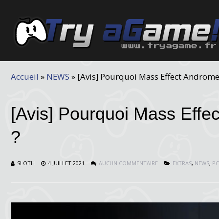
Accueil
»
NEWS
»
[Avis] Pourquoi Mass Effect Androme
[Avis] Pourquoi Mass Effe
?
SLOTH
4 JUILLET 2021
AUCUN COMMENTAIRE
EXTRAS
,
NEWS
,
PC