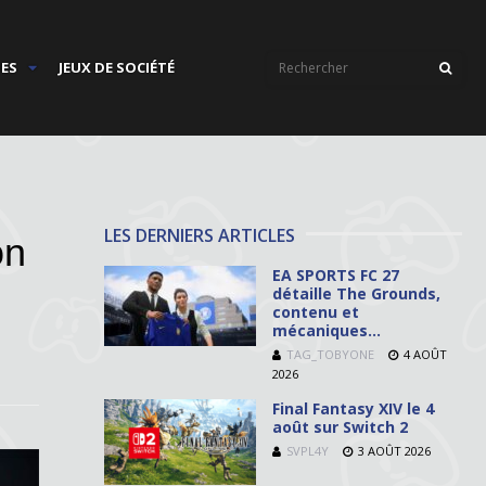
IES
JEUX DE SOCIÉTÉ
LES DERNIERS ARTICLES
on
EA SPORTS FC 27
détaille The Grounds,
contenu et
mécaniques…
TAG_TOBYONE
4 AOÛT
2026
Final Fantasy XIV le 4
août sur Switch 2
SVPL4Y
3 AOÛT 2026