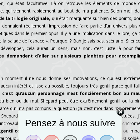
ation, qui était facultative. Là on retrouve les éléments de monde 
che, qui viennent rapidement au bout de ma patience. Selon moi, d
e la trilogie originale
, qui était marquante sur bien des points, do
 donnaient réellement l’impression de faire partie d’un univers plus 
ques dans le premier opus. Il y a une implication dans le lore, ça
 la salade de l’espace ». Pourquoi ? Bah je sais pas, scénario. Si enc
 développer, cela aurait un sens, mais non, c’est juste là pour fa
te demandent d’aller sur plusieurs planètes pour accompli
ucun moment il ne nous donne ses motivations, ce qui est extrê
cun intérêt et lisse au possible, toujours très gentil parce qu’il fall
i,
c’est qu’aucun personnage n’est foncièrement bon ou mau
 du bien ou du mal. Shepard peut être extrêmement gentil ou la pi
rce qu’il n’a pas compris la question (ça c’est moi dans ma première
pard selon nos désirs, sur les quatre runs que j’ai effectuées, j’a
Pensez à nous suivre
ure incroyable de Marlène Shepard prochainement. Mais dans Andro
entil couillon, et c’est tout
. Aucun choix n’est percutant ou impa
ai toujours choisi la voie conciliante, sauf une fois (ce qui s’est soldé 