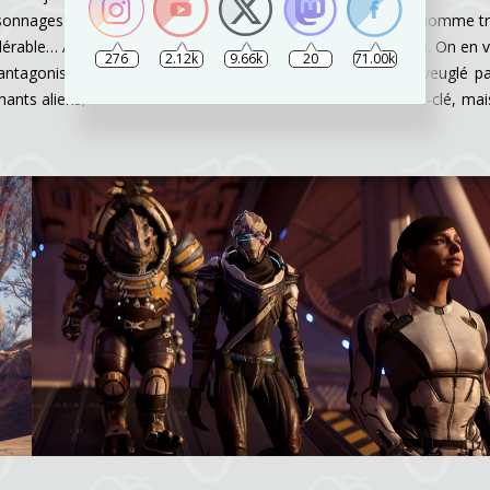
personnages de Mass Effect ne sont pas manichéens, même l’homme t
dérable… Avant qu’on l’envoie chier pour d’excellentes raisons. On en v
276
2.12k
9.66k
20
71.00k
ntagonistes de la trilogie, qui est certes manipulé, mais aveuglé p
chants aliens, ces derniers pouvant nous aider à un moment-clé, mai