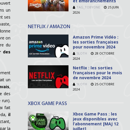
et embranchements
ouvert
TAG_TOBYONE
25 JUIN
ans un
2026
nt ses
vaste,
NETFLIX / AMAZON
 donne
Amazon Prime Vidéo :
ore on
les sorties françaises
ire du
pour novembre 2024
r des
SLOTH
28 OCTOBRE
2024
Netflix : les sorties
françaises pour le mois
mement
de novembre 2024
ait un
SLOTH
25 OCTOBRE
vais
,
2024
re des
 run).
XBOX GAME PASS
i fait
Xbox Game Pass : les
meda,
il
jeux disponibles avec
ctant,
l’abonnement [MAJ 12
par la
juillet]