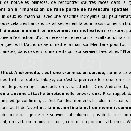
er de nouvelles planètes, de rencontrer d’autres races dans la g
 on a l’impression de faire partie de l’aventure spatiale 
t un deux ex machina, avec une machine incroyable qui peut terra
i trouvé cela très bancale, c’était seulement là pour nous donner un but 
t,
à aucun moment on ne connait ses motivations
, on aurait pu
uée à l’extinction, d’où la nécessité de recourir à l’exaltation, mais n
a gueule. Et l’Archonte veut mettre la main sur Méridiane pour tout 
 planètes, dans des environnements qui leur seraient favorables ?
Non
Effect Andromeda, c’est une vrai mission suicide
, comme celle
mportant de toute la trilogie, car c’est la première fois que l’on ress
mort de personnages auxquels on s’est attaché. Dans Andromeda,
i
 on a aucune attache émotionnelle envers eux.
Pour rappel, d
un pied (je confirme), et c’est l’un des moments les plus marquants
sons au fil de l’aventure,
la mission finale est un moment comm
 ne déconne pas, je ne me souviens absolument pas de la mission 
nt, on s’attache moins à ceux-ci, comme on pouvait s’attacher à W