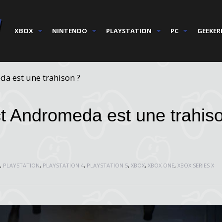
XBOX
NINTENDO
PLAYSTATION
PC
GEEKER
da est une trahison ?
ct Andromeda est une trahis
,
PLAYSTATION
,
PLAYSTATION 4
,
PLAYSTATION 5
,
XBOX
,
XBOX ONE
,
XBOX SERIES X