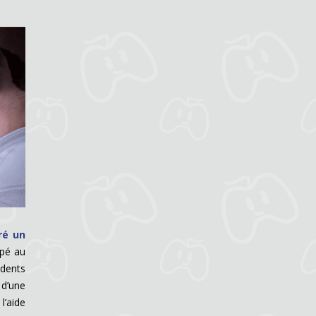
ré un
ipé au
édents
 d’une
 l’aide