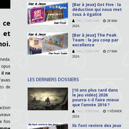
[Bar à Jeux] Got Five : la
déduction qui nous met
tous à égalité
 ce
TAG_TOBYONE
28 MAI
2026
 et
[Bar à Jeux] The Peak
Team : le jeu coop par
moi.
excellence
TAG_TOBYONE
27 MAI
2026
omeda.
t opus
il ne
LES DERNIERS DOSSIERS
’avais
ito de
[10 ans plus tard dans
le jeu vidéo] 2026
pourra-t-il faire mieux
que l’année 2016 ?
action
TAG_TOBYONE
1 FÉVRIER
veaux
2026
e fois
Ils font revivre des jeux
comme