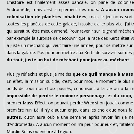
L’histoire est finalement assez bancale, on parle de colonis
Andromède, mais c’est simplement des mots.
A aucun moment
colonisation de planètes inhabitées
, mais le jeu nous sor
toutes les planètes de cette galaxie, histoire d’aller plus vite. J’a
qui aurait pu être mieux amené. Pour revenir sur le grand méchan
par exemple la surprise de découvrir que la race des Kerts était vo
a juste un méchant qui veut faire une armée, pour se mettre sur l
dans la galaxie. Pas pour permettre aux Kerts de survivre sur des
du tout, juste un but de méchant pour jouer au méchant…
Plus j’y réfléchis et plus je me dis
que ce qu’il manque à Mass 
En effet, la mission suicide, c’est, pour moi, le moment le plus i
poids de tous nos choix passés, conduisant à la vie ou à la 
impossible de perdre le moindre personnage et du coup,
premier Mass Effect, on pouvait perdre Wrex si on jouait comme 
première run. Là, il n’y a aucun enjeu dans les choix que nous fai
autres
, qu’on aura oublié une semaine après l’avoir fini (je
d’Andromeda). A aucun moment on n’a peur pour eux et, fataleme
Mordin Solus ou encore à Légion.