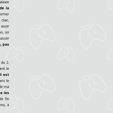
alaxie
de la
former
clair,
 avoir
on, on
casser
, pas
 du 2.
ent le
l est
ans le
 de ma
e les
de fin
rex, à