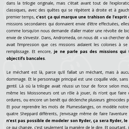
dans la trilogie originale, mais c’était avant tout de l’explor
classiques, avec des quêtes qui se répètent à droite et à gau
premier temps,
c’est ça qui marque une trahison de l’esprit d
missions secondaires qui donnaient envie d’être effectuées, elles
comme lorsqu’on nous demande d’aller mater une révolte de bioti
envie de s’investir. Dans, Andromeda, on nous dit « va chercher de
avait l’impression que ces missions aidaient les colonies à se
remplissage. Et encore,
je ne parle pas des missions qui 
objectifs bancales
.
Le méchant est là, parce qu’il fallait un méchant, mais à a
dommage. Et le personnage principal est une coquille vide, sans au
gentil. Là où la trilogie avait réussi un tour de force selon mo
même les Moissoneurs ont un rôle à jouer, ils n’ont que faire
ordures, ou encore un benêt qui déclenche plusieurs génocides pa
Et pour reprendre les mots de Plumesdanges, on modèle notre She
quatre Sheppard différents, j’envisage même de faire l’avent
n’est pas possible de modeler son Ryder, ça sera Ryder, le g
ce qui change, c’est seulement la manière de le dire. Et pourtant, j’