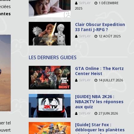
SVPL4Y
1 DÉCEMBRE
éciées
2025
antes
Clair Obscur Expedition
33 l’anti J-RPG ?
SVPL4Y
12 AOÛT 2025
LES DERNIERS GUIDES
GTA Online : The Kortz
Center Heist
SVPL4Y
14 JUILLET 2026
[GUIDE] NBA 2K26 :
NBA2KTV les réponses
aux quiz
SVPL4Y
27 JUIN 2026
er tel
[Guide] Star Fox :
débloquer les planètes
ouvert