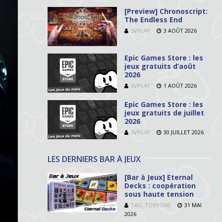
[Preview] Chronoscript:
The Endless End
SVPL4Y
3 AOÛT 2026
Epic Games Store : les
jeux gratuits d’août
2026
SVPL4Y
1 AOÛT 2026
Epic Games Store : les
jeux gratuits de juillet
2026
SVPL4Y
30 JUILLET 2026
LES DERNIERS BAR À JEUX
[Bar à Jeux] Eternal
Decks : coopération
sous haute tension
TAG_TOBYONE
31 MAI
2026