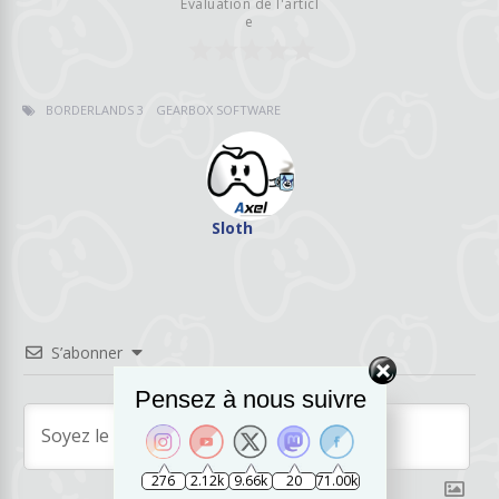
Évaluation de l'articl
e
BORDERLANDS 3
GEARBOX SOFTWARE
Sloth
S’abonner
Pensez à nous suivre
276
2.12k
9.66k
20
71.00k