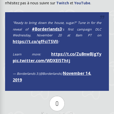
n’hésitez pas à nous suivre sur
Twitch
et
YouTube
.
"Ready to bring down the house, sugar?" Tune in for the
#Borderlands3
reveal of
's first campaign DLC
Wednesday, November 20 at 8am PT on
https://t.co/qfFciTSVll
!
https://t.co/Zu8nwBJgYy
Learn more:
pic.twitter.com/WDXEl5Thtj
November 14,
— Borderlands 3 (@Borderlands)
2019
0