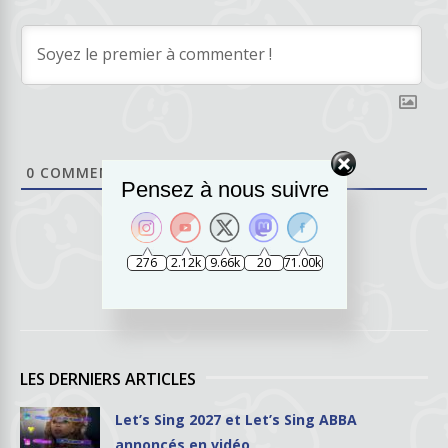
0
COMMENTAIRES
Pensez à nous suivre
276
2.12k
9.66k
20
71.00k
LES DERNIERS ARTICLES
Let’s Sing 2027 et Let’s Sing ABBA
annoncés en vidéo