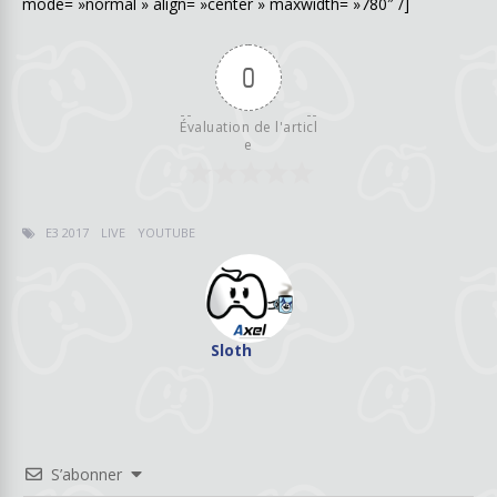
mode= »normal » align= »center » maxwidth= »780″ /]
0
Évaluation de l'articl
e
E3 2017
LIVE
YOUTUBE
Sloth
S’abonner