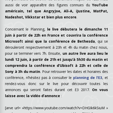
aussi de voir apparaître des figures connues du
YouTube
américain, tel que AngryJoe, Ali-A, iJustine, MatPat,
Nadeshot, Vikkstar et bien plus encore
.
Concernant le Planning,
le live débutera le dimanche 11
juin à partir de 22h en France et couvrira la conférence
Microsoft ainsi que la conférence de Bethesda
, qui se
dérouleront respectivement à 23h et 4h du matin chez nous,
pour se terminer vers 7h. Ensuite,
un autre live aura lieu le
lundi 12 juin, à partir de 21h et jusqu’à 5h30 du matin et
comprendra la conférence d’Ubisoft à 22h et celle de
Sony à 3h du matin
. Pour retrouver les dates et horaires des
conférence, n’hésitez pas à consulter le
planning de l’E3
, et
rendez-vous donc sur le live pour découvrir toutes les
annonces qui seront faites durant cet E3 2017.
On vous
laisse avec la vidéo d’annonce
:
[arve url= »https://www.youtube.com/watch?v=DHGIk6kSiuM »