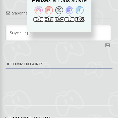
Pensez à nous suivre
S’abonner
276
2.12k
9.66k
20
71.00k
0
COMMENTAIRES