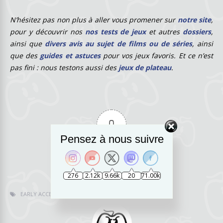
N’hésitez pas non plus à aller vous promener sur
notre site
,
pour y découvrir nos
nos tests de jeux
et autres
dossiers
,
ainsi que
divers avis au sujet de films ou de séries
, ainsi
que des
guides et astuces
pour vos jeux favoris. Et ce n’est
pas fini : nous testons aussi des
jeux de plateau
.
0
Pensez à nous suivre
Évaluation de l'articl
e
276
2.12k
9.66k
20
71.00k
EARLY ACCESS
NET.ATTACK
PREVIEW