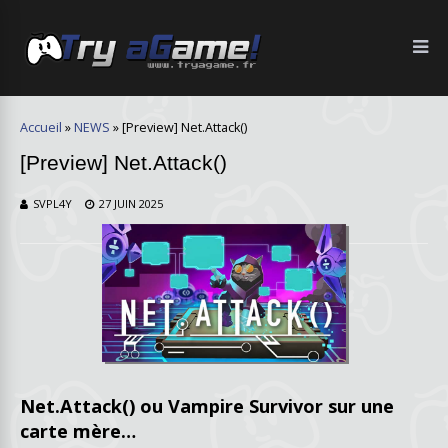
Accueil
»
NEWS
»
[Preview] Net.Attack()
[Preview] Net.Attack()
SVPL4Y
27 JUIN 2025
Net.Attack() ou Vampire Survivor sur une
carte mère…