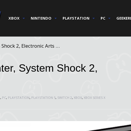
XBOX
NINTENDO
PLAYSTATION
PC
GEEKER
 Shock 2, Electronic Arts …
hter, System Shock 2,
O
,
PC
,
PLAYSTATION
,
PLAYSTATION 5
,
SWITCH 2
,
XBOX
,
XBOX SERIES X