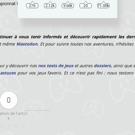
pionnat Universitaire (NCAA)
276
2.12k
9.66k
20
71.00k
tinuer à vous tenir informés et découvrir rapidement les dern
t même
Mastodon
. Et pour suivre toutes nos aventures, n’hésitez
our y découvrir nos
nos tests de jeux
et autres
dossiers
, ainsi que
 astuces
pour vos jeux favoris. Et ce n’est pas fini : nous testons
0
ation de l'articl
e