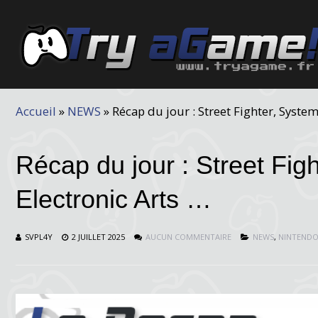
Accueil
»
NEWS
»
Récap du jour : Street Fighter, System
Récap du jour : Street Fig
Electronic Arts …
SVPL4Y
2 JUILLET 2025
AUCUN COMMENTAIRE
NEWS
,
NINTEND