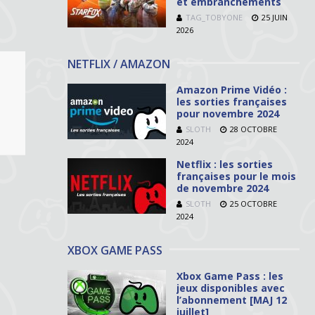
et embranchements
TAG_TOBYONE
25 JUIN
2026
NETFLIX / AMAZON
Amazon Prime Vidéo :
les sorties françaises
pour novembre 2024
SLOTH
28 OCTOBRE
2024
Netflix : les sorties
françaises pour le mois
de novembre 2024
SLOTH
25 OCTOBRE
2024
XBOX GAME PASS
Xbox Game Pass : les
jeux disponibles avec
l’abonnement [MAJ 12
juillet]