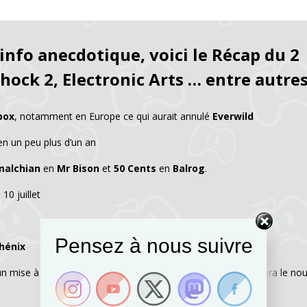
fo anecdotique, voici le Récap du 2
Shock 2, Electronic Arts … entre autre
box
, notamment en Europe ce qui aurait annulé
Everwild
en un peu plus d’un an
malchian
en
Mr Bison
et
50 Cents
en
Balrog
.
 10 juillet
Pensez à nous suivre
hénix
un mise à jour prévue pour le mois de septembre qui apportera le no