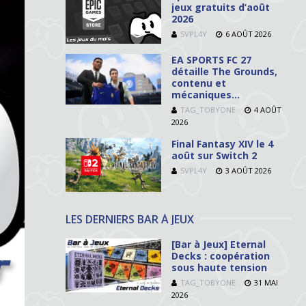
jeux gratuits d’août
2026
SVPL4Y
6 AOÛT 2026
EA SPORTS FC 27
détaille The Grounds,
contenu et
mécaniques…
TAG_TOBYONE
4 AOÛT
2026
Final Fantasy XIV le 4
août sur Switch 2
SVPL4Y
3 AOÛT 2026
LES DERNIERS BAR À JEUX
[Bar à Jeux] Eternal
Decks : coopération
sous haute tension
TAG_TOBYONE
31 MAI
2026