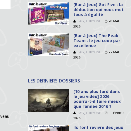
[Bar à Jeux] Got Five : la
déduction qui nous met
tous à égalité
TAG_TOBYONE
28 MAI
2026
s
[Bar à Jeux] The Peak
Team : le jeu coop par
excellence
TAG_TOBYONE
27 MAI
2026
LES DERNIERS DOSSIERS
[10 ans plus tard dans
le jeu vidéo] 2026
pourra-t-il faire mieux
que l’année 2016 ?
TAG_TOBYONE
1 FÉVRIER
uveau
2026
Ils font revivre des jeux