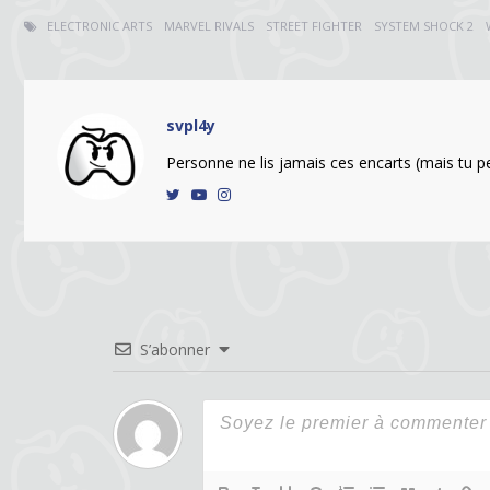
ELECTRONIC ARTS
MARVEL RIVALS
STREET FIGHTER
SYSTEM SHOCK 2
svpl4y
Personne ne lis jamais ces encarts (mais tu peu
S’abonner