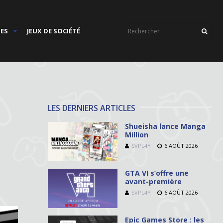
IES
JEUX DE SOCIÉTÉ
LES DERNIERS ARTICLES
Shueisha lance Manga
Million
SVPL4Y
6 AOÛT 2026
GTA VI s’offre une
avant-première
SVPL4Y
6 AOÛT 2026
Epic Games Store : les