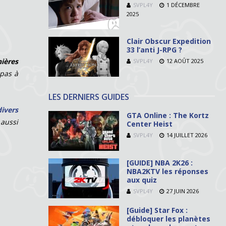
SVPL4Y
1 DÉCEMBRE
2025
Clair Obscur Expedition
33 l’anti J-RPG ?
ières
SVPL4Y
12 AOÛT 2025
 pas à
LES DERNIERS GUIDES
divers
GTA Online : The Kortz
 aussi
Center Heist
SVPL4Y
14 JUILLET 2026
[GUIDE] NBA 2K26 :
NBA2KTV les réponses
aux quiz
SVPL4Y
27 JUIN 2026
[Guide] Star Fox :
débloquer les planètes