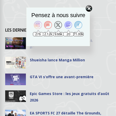
Pensez à nous suivre
LES DERNIERS ARTICLES
276
2.12k
9.66k
20
71.00k
Let’s Sing 2027 et Let’s Sing ABBA
annoncés en vidéo
Shueisha lance Manga Million
GTA VI s’offre une avant-première
Epic Games Store : les jeux gratuits d’août
2026
EA SPORTS FC 27 détaille The Grounds,