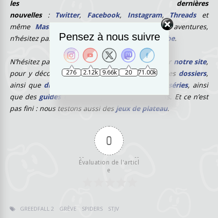
les dernières
nouvelles
:
Twitter
,
Facebook
,
Instagram
,
Threads
et
même
Mastodon
. Et pour suivre toutes nos aventures,
Pensez à nous suivre
n’hésitez pas à nous suivre sur
Twitch
et
YouTube
.
N’hésitez pas non plus à aller vous promener sur
notre site
,
276
2.12k
9.66k
20
71.00k
pour y découvrir nos
nos tests de jeux
et autres
dossiers
,
ainsi que
divers avis au sujet de films ou de séries
, ainsi
que des
guides et astuces
pour vos jeux favoris. Et ce n’est
pas fini : nous testons aussi des
jeux de plateau
.
0
Évaluation de l'articl
e
GREEDFALL 2
GRÈVE
SPIDERS
STJV