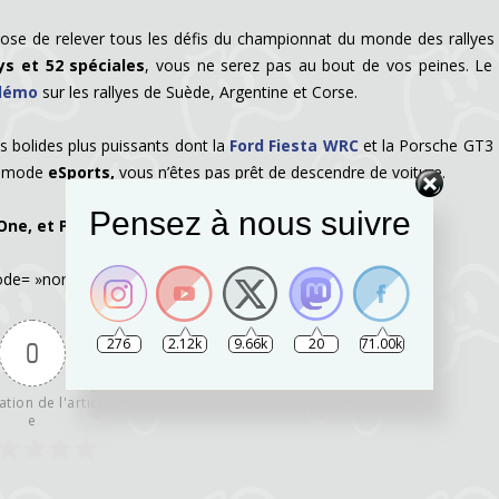
se de relever tous les défis du championnat du monde des rallyes
ys et 52 spéciales
, vous ne serez pas au bout de vos peines. Le 
 démo
sur les rallyes de Suède, Argentine et Corse.
es bolides plus puissants dont la
Ford Fiesta WRC
et la Porsche GT3 
le mode
eSports,
vous n’êtes pas prêt de descendre de voiture.
Pensez à nous suivre
One, et PC
. Visionnez le trailer ci-dessous :
de= »normal » maxwidth= »780″ /]
276
2.12k
9.66k
20
71.00k
0
ation de l'articl
e