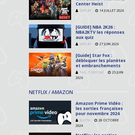
Center Heist
SVPL4Y
14 JUILLET 2026
[GUIDE] NBA 2K26 :
NBA2KTV les réponses
aux quiz
SVPL4Y
27 JUIN 2026
[Guide] Star Fox :
débloquer les planètes
et embranchements
TAG_TOBYONE
25 JUIN
2026
NETFLIX / AMAZON
Amazon Prime Vidéo :
les sorties françaises
pour novembre 2024
SLOTH
28 OCTOBRE
2024