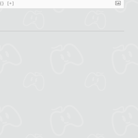
{}
[+]