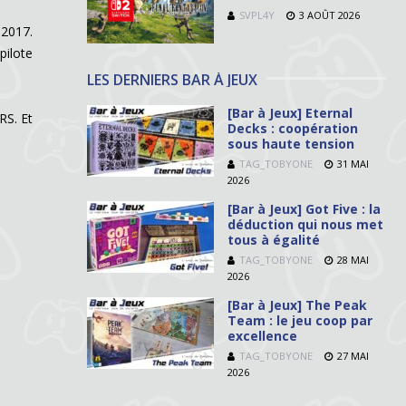
SVPL4Y
3 AOÛT 2026
 2017.
pilote
LES DERNIERS BAR À JEUX
[Bar à Jeux] Eternal
RS. Et
Decks : coopération
sous haute tension
TAG_TOBYONE
31 MAI
2026
[Bar à Jeux] Got Five : la
déduction qui nous met
tous à égalité
TAG_TOBYONE
28 MAI
2026
[Bar à Jeux] The Peak
Team : le jeu coop par
excellence
TAG_TOBYONE
27 MAI
2026