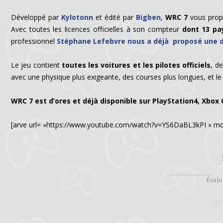
Développé par
Kylotonn
et édité par
Bigben
,
WRC 7
vous propo
Avec toutes les licences officielles à son compteur
dont 13 pa
professionnel
Stéphane Lefebvre nous a déjà proposé une
Le jeu contient
toutes les voitures et les pilotes officiels
, d
avec une physique plus exigeante, des courses plus longues, et 
WRC 7 est d’ores et déjà disponible sur PlayStation4, Xbox 
[arve url= »https://www.youtube.com/watch?v=YS6DaBL3kPI » mo
Évalu