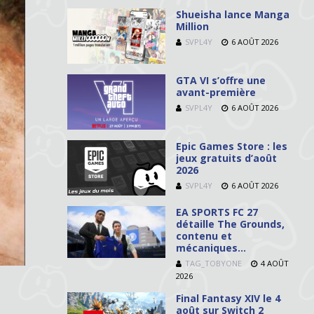
Shueisha lance Manga
Million
SVPL4Y
6 AOÛT 2026
GTA VI s’offre une
avant-première
SVPL4Y
6 AOÛT 2026
Epic Games Store : les
jeux gratuits d’août
2026
SVPL4Y
6 AOÛT 2026
EA SPORTS FC 27
détaille The Grounds,
contenu et
mécaniques…
TAG_TOBYONE
4 AOÛT
2026
Final Fantasy XIV le 4
août sur Switch 2