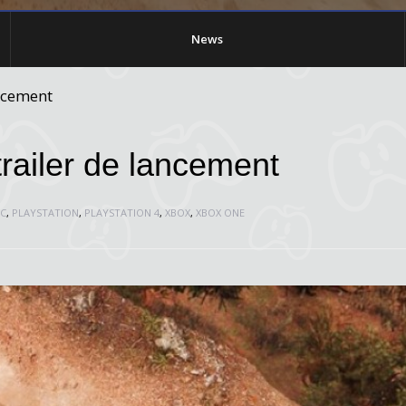
News
ancement
railer de lancement
C
,
PLAYSTATION
,
PLAYSTATION 4
,
XBOX
,
XBOX ONE