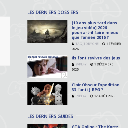
LES DERNIERS DOSSIERS
[10 ans plus tard dans
le jeu vidéo] 2026
pourra-t-il faire mieux
que l’année 2016 ?
TAG_TOBYONE
1 FÉVRIER
2026
Ils font revivre des jeux
SVPL4Y
1 DÉCEMBRE
2025
Clair Obscur Expedition
33 l’anti J-RPG ?
SVPL4Y
12 AOÛT 2025
LES DERNIERS GUIDES
GTA Online : The Kortz