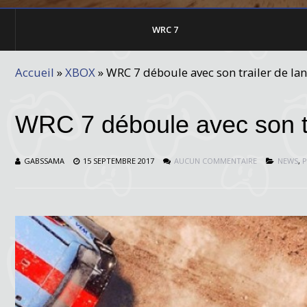
WRC 7
Accueil
»
XBOX
»
WRC 7 déboule avec son trailer de l
WRC 7 déboule avec son t
GABSSAMA
15 SEPTEMBRE 2017
AUCUN COMMENTAIRE
NEWS
,
P