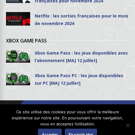
françaises pour novembre 2024
Netflix : les sorties françaises pour le mois
de novembre 2024
XBOX GAME PASS
Xbox Game Pass : les jeux disponibles avec
l’abonnement [MAJ 12 juillet]
Xbox Game Pass PC : les jeux disponibles
sur PC [MAJ 12 juillet]
Ce site utilise des cookies pour vous offrir la meilleure
expérience sur notre site. En poursuivant votre navigation,
vous en acceptez l’utilisation.
Copyright © 2026
GhostPool.com
. Tous droits réservés.
Accepter
En savoir plus