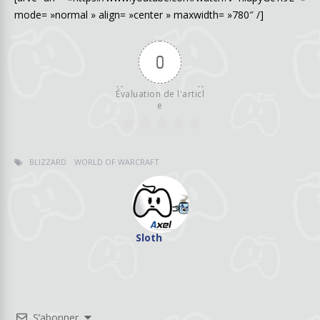
mode= »normal » align= »center » maxwidth= »780″ /]
0
Évaluation de l'articl
e
BLIZZARD
WORLD OF WARCRAFT
Sloth
S’abonner