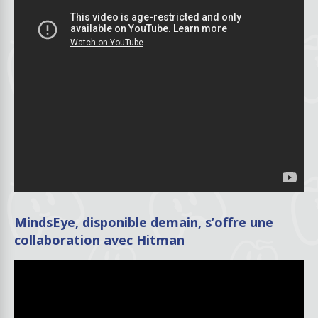
MindsEye, disponible demain, s’offre une
collaboration avec Hitman