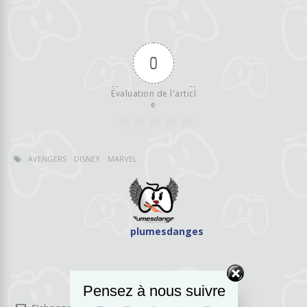
0
Évaluation de l'articl
e
AVENGERS
DISNEY
MARVEL
plumesdanges
Pensez à nous suivre