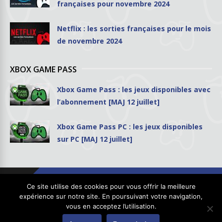
françaises pour novembre 2024
Netflix : les sorties françaises pour le mois
de novembre 2024
XBOX GAME PASS
Xbox Game Pass : les jeux disponibles avec
l’abonnement [MAJ 12 juillet]
Xbox Game Pass PC : les jeux disponibles
sur PC [MAJ 12 juillet]
Ce site utilise des cookies pour vous offrir la meilleure
expérience sur notre site. En poursuivant votre navigation,
vous en acceptez l’utilisation.
Copyright © 2026
GhostPool.com
. Tous droits réservés.