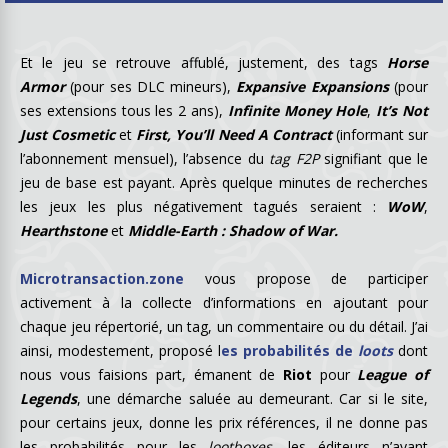
Et le jeu se retrouve affublé, justement, des tags
Horse
Armor
(pour ses DLC mineurs),
Expansive Expansions
(pour
ses extensions tous les 2 ans),
Infinite Money Hole
,
It’s Not
Just Cosmetic
et
First, You’ll Need A Contract
(informant sur
l’abonnement mensuel), l’absence du
tag F2P
signifiant que le
jeu de base est payant. Après quelque minutes de recherches
les jeux les plus négativement tagués seraient :
WoW
,
Hearthstone
et
Middle-Earth : Shadow of War.
Microtransaction.zone
vous propose de participer
activement à la collecte d’informations en ajoutant pour
chaque jeu répertorié, un tag, un commentaire ou du détail. J’ai
ainsi, modestement, proposé l
es probabilités de
loots
dont
nous vous faisions part, émanent de
Riot
pour
League of
Legends
, une démarche saluée au demeurant. Car si le site,
pour certains jeux, donne les prix références, il ne donne pas
les probabilités pour les
lootboxes
, les éditeurs n’ayant