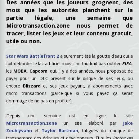
Des années que les joueurs grognent, des
mois que les autorités planchent sur la
partie légale, une semaine que
Microtransaction.zone nous permet de
tracer, lister les jeux et leur contenu gratuit,
utile ou non.
Star Wars Battlefront 2
a surement été la goutte d’eau qui a
fait déborder le lac artificiel mais il ne faudrait pas oublier
FIFA
,
les
MOBA
,
Capcom
, qui, il y a des années, nous proposait de
payer pour un DLC présent sur le disque de ses jeux, ou
encore
Blizzard
et ses jeux payant, à abonnements avec
micro transactions (parce-que si vous payez ça serait
dommage de ne pas en profiter).
Depuis une semaine est en ligne le site
Microtransaction.zone
un site élaboré par
Jake
Zeuhlyvahn
et
Taylor Bartman
, fatigués du manque de
transparence des éditeurs et développeurs. Et si les
lootboxes