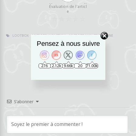
Évaluation de l'articl
e
LOOTBOX
MICROTRANSACTION
MICROTRANSACTION.ZONE
Pensez à nous suivre
276
2.12k
9.66k
20
71.00k
svpl4y
S’abonner