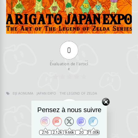
0
Évaluation de l'articl
e
EIJI AONUMA
JAPAN EXPO
THE LEGEND OF ZELDA
Pensez à nous suivre
RedHo
276
2.12k
9.66k
20
71.00k