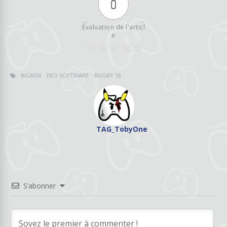
0
Évaluation de l'articl
e
BIGBEN
EKO SOFTWARE
RUGBY 18
TAG_TobyOne
S’abonner