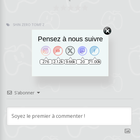
SHIN ZERO TOME 2
Pensez à nous suivre
svpl4y
276
2.12k
9.66k
20
71.00k
S’abonner