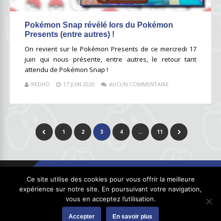
Pokémon Snap révélé lors du Pokémon
Presents (entre autres) !
On revient sur le Pokémon Presents de ce mercredi 17
juin qui nous présente, entre autres, le retour tant
attendu de Pokémon Snap !
REDHO
17 JUIN 2020
AUCUN COMMENTAIRE
1
2
3
4
…
11
Ce site utilise des cookies pour vous offrir la meilleure
expérience sur notre site. En poursuivant votre navigation,
vous en acceptez l’utilisation.
Copyright © 2026
GhostPool.com
. Tous droits réservés.
Accepter
En savoir plus
L’équipe
Contacter l’équipe
Charte
Mentions légales