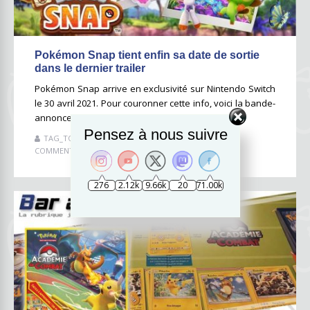
Pokémon Snap tient enfin sa date de sortie
dans le dernier trailer
Pokémon Snap arrive en exclusivité sur Nintendo Switch
le 30 avril 2021. Pour couronner cette info, voici la bande-
annonce qui fera frémir votre cœur nostalgique.
Pensez à nous suivre
TAG_TOBYONE
14 JANVIER 2021
AUCUN
COMMENTAIRE
276
2.12k
9.66k
20
71.00k