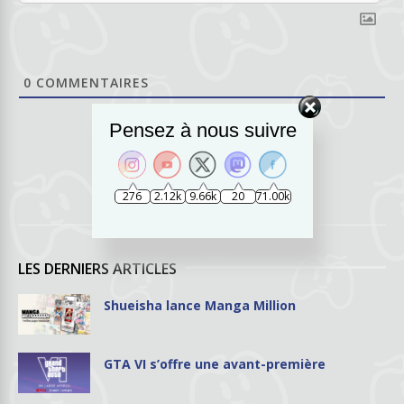
0
COMMENTAIRES
Pensez à nous suivre
276
2.12k
9.66k
20
71.00k
LES DERNIERS ARTICLES
Shueisha lance Manga Million
GTA VI s’offre une avant-première