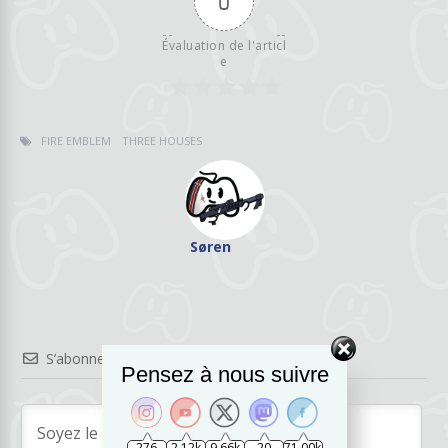
0
Évaluation de l'articl
e
FIRE EMBLEM
THREE HOUSES
Søren
S’abonner
Pensez à nous suivre
276
2.12k
9.66k
20
71.00k