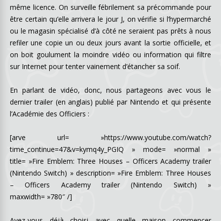
même licence. On surveille fébrilement sa précommande pour
être certain qu’elle arrivera le jour J, on vérifie si l’hypermarché
ou le magasin spécialisé d’à côté ne seraient pas prêts à nous
refiler une copie un ou deux jours avant la sortie officielle, et
on boit goulument la moindre vidéo ou information qui filtre
sur Internet pour tenter vainement d’étancher sa soif.
En parlant de vidéo, donc, nous partageons avec vous le
dernier trailer (en anglais) publié par Nintendo et qui présente
l’Académie des Officiers :
[arve url= »https://www.youtube.com/watch?
time_continue=47&v=kymq4y_PGIQ » mode= »normal »
title= »Fire Emblem: Three Houses – Officers Academy trailer
(Nintendo Switch) » description= »Fire Emblem: Three Houses
– Officers Academy trailer (Nintendo Switch) »
maxwidth= »780″ /]
Avez-vous déjà choisi avec quelle maison commencer