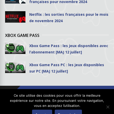
françaises pour novembre 2024
Netflix : les sorties françaises pour le mois
de novembre 2024
XBOX GAME PASS
Xbox Game Pass : les jeux disponibles avec
l’abonnement [MAJ 12 juillet]
Xbox Game Pass PC : les jeux disponibles
sur PC [MAJ 12 juillet]
Ce site utilise des cookies pour vous offrir la meilleure
expérience sur notre site. En poursuivant votre navigation,
vous en acceptez l’utilisation.
Copyright © 2026
GhostPool.com
. Tous droits réservés.