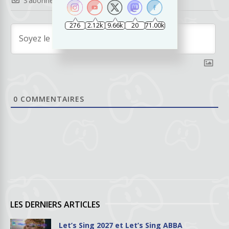
S’abonner
276
2.12k
9.66k
20
71.00k
0
COMMENTAIRES
LES DERNIERS ARTICLES
Let’s Sing 2027 et Let’s Sing ABBA