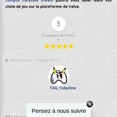
compte curateur steam
pourra vous aider dans vos
choix de jeu sur la plateforme de Valve.
5
Évaluation de l'articl
e
NAUGHTY DOG
THE LAST OF US 2
TAG_TobyOne
Pensez à nous suivre