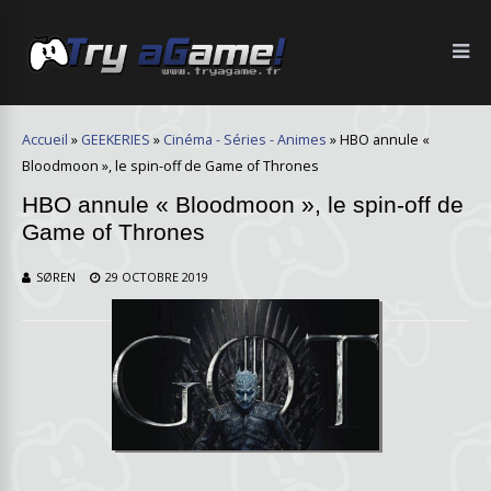
Accueil
»
GEEKERIES
»
Cinéma - Séries - Animes
»
HBO annule «
Bloodmoon », le spin-off de Game of Thrones
HBO annule « Bloodmoon », le spin-off de
Game of Thrones
SØREN
29 OCTOBRE 2019