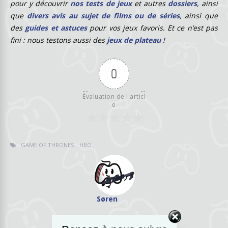
pour y découvrir
nos tests de jeux
et autres
dossiers
, ainsi
que
divers avis au sujet de films ou de séries
, ainsi que
des
guides et astuces
pour vos jeux favoris. Et ce n’est pas
fini : nous testons aussi des
jeux de plateau
!
0
Évaluation de l'articl
e
GAME OF THRONES
HBO
Søren