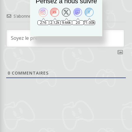
Pensez à nous suivre
S’abonner
276
2.12k
9.66k
20
71.00k
0
COMMENTAIRES