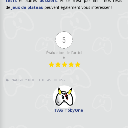
tests
et autres
dossiers
. Et ce n’est pas fini : nos tests
de
jeux de plateau
peuvent également vous intéresser !
5
Évaluation de l'articl
e
NAUGHTY DOG
THE LAST OF US 2
TAG_TobyOne