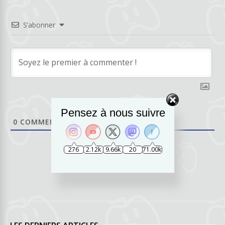
S’abonner
Pensez à nous suivre
0
COMMENTAIRES
276
2.12k
9.66k
20
71.00k