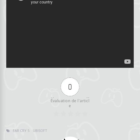
0
Évaluation de l'articl
e
FAR CRY 5
UBISOFT