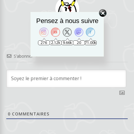
Pensez à nous suivre
TAG_TobyOne
276
2.12k
9.66k
20
71.00k
S’abonner
0
COMMENTAIRES