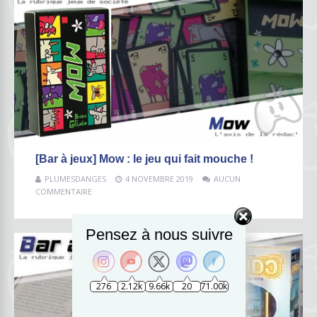
[Bar à jeux] Mow : le jeu qui fait mouche !
PLUMESDANGES
4 NOVEMBRE 2019
AUCUN
COMMENTAIRE
Pensez à nous suivre
276
2.12k
9.66k
20
71.00k