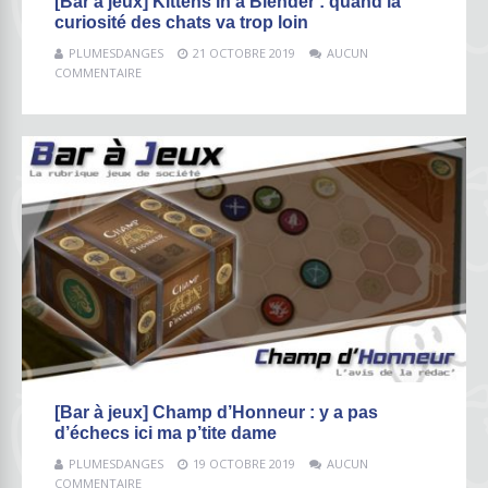
[Bar à jeux] Kittens in a Blender : quand la
curiosité des chats va trop loin
PLUMESDANGES
21 OCTOBRE 2019
AUCUN
COMMENTAIRE
[Bar à jeux] Champ d’Honneur : y a pas
d’échecs ici ma p’tite dame
PLUMESDANGES
19 OCTOBRE 2019
AUCUN
COMMENTAIRE