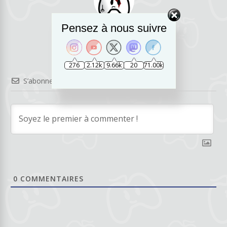
TAG_TobyOne
Pensez à nous suivre
276
2.12k
9.66k
20
71.00k
S’abonner
0
COMMENTAIRES