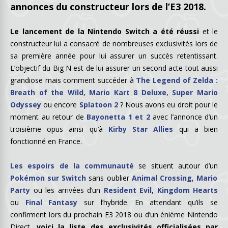
annonces du constructeur lors de l’E3 2018.
Le lancement de la Nintendo Switch a été réussi
et le
constructeur lui a consacré de nombreuses exclusivités lors de
sa première année pour lui assurer un succès retentissant.
L’objectif du Big N est de lui assurer un second acte tout aussi
grandiose mais comment succéder à
The Legend of Zelda :
Breath of the Wild
,
Mario Kart 8 Deluxe
,
Super Mario
Odyssey
ou encore
Splatoon 2
? Nous avons eu droit pour le
moment au retour de
Bayonetta 1 et 2
avec l’annonce d’un
troisième opus ainsi qu’à
Kirby Star Allies
qui a bien
fonctionné en France.
Les espoirs de la communauté
se situent autour d’un
Pokémon sur Switch
sans oublier
Animal Crossing
,
Mario
Party
ou les arrivées d’un
Resident Evil
,
Kingdom Hearts
ou
Final Fantasy
sur l’hybride. En attendant qu’ils se
confirment lors du prochain E3 2018 ou d’un énième Nintendo
Direct,
voici la liste des exclusivités officialisées par