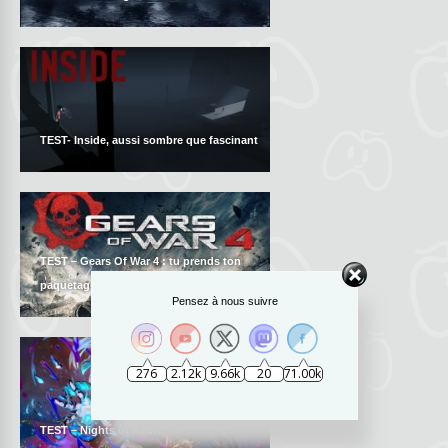
TEST- Inside, aussi sombre que fascinant
TEST – Gears Of War 4 : tu prends ton
paquetage on s’en va
Pensez à nous suivre
276
2.12k
9.66k
20
71.00k
TEST – Nights of Azure