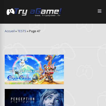
Accueil
»
TESTS
»
Page 47
TEST – Ever Oasis : Voyage au pays du
soleil brûlant