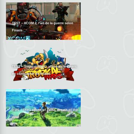
TEST – XCOM 2, l’art de la guerre selon
Firaxis
TEST – Tropical Wars : affrontez les mers
en compagnie de koalas
AVIS – The Legend of Zelda, Breath of the
Wild