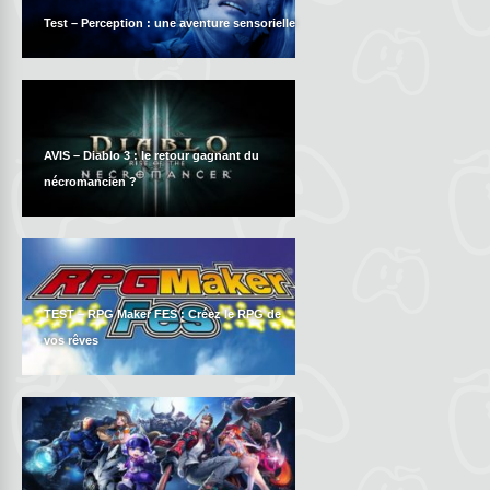
Test – Perception : une aventure sensorielle
AVIS – Diablo 3 : le retour gagnant du
nécromancien ?
TEST – RPG Maker FES : Créez le RPG de
vos rêves