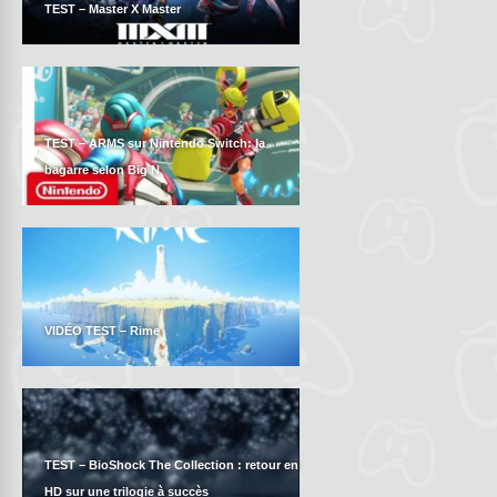
TEST – Master X Master
TEST – ARMS sur Nintendo Switch: la
bagarre selon Big N
VIDÉO TEST – Rime
TEST – BioShock The Collection : retour en
HD sur une trilogie à succès