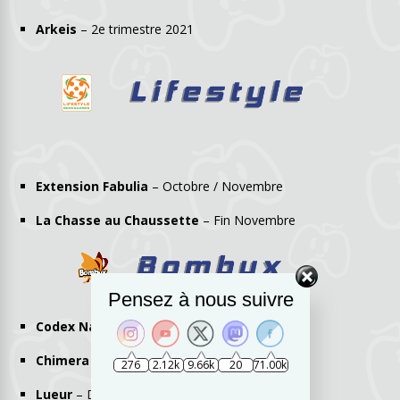
Arkeis
– 2e trimestre 2021
Extension Fabulia
– Octobre / Novembre
La Chasse au Chaussette
– Fin Novembre
Pensez à nous suivre
Codex Naturalis
– Novembre
Chimera
– Novembre
276
2.12k
9.66k
20
71.00k
Lueur
– Début 2021