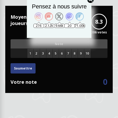
Pensez à nous suivre
Moyenne des
8.3
joueurs
276
2.12k
9.66k
20
71.00k
306
votes
Note
Soumettre
0
Votre note