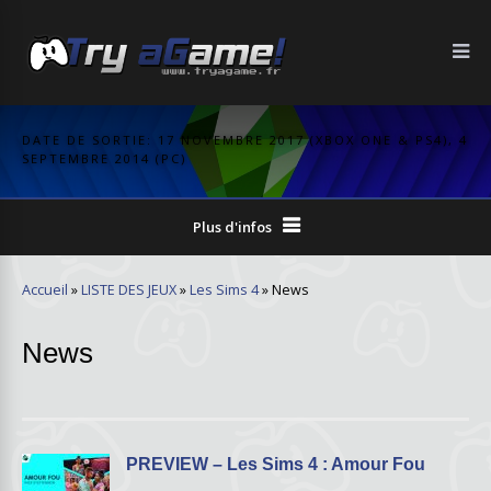
DATE DE SORTIE: 17 NOVEMBRE 2017 (XBOX ONE & PS4), 4
SEPTEMBRE 2014 (PC)
Plus d'infos
Accueil
»
LISTE DES JEUX
»
Les Sims 4
»
News
News
PREVIEW – Les Sims 4 : Amour Fou