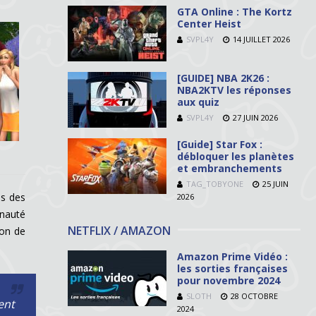
GTA Online : The Kortz
Center Heist
SVPL4Y
14 JUILLET 2026
[GUIDE] NBA 2K26 :
NBA2KTV les réponses
aux quiz
SVPL4Y
27 JUIN 2026
[Guide] Star Fox :
débloquer les planètes
et embranchements
TAG_TOBYONE
25 JUIN
es des
2026
unauté
NETFLIX / AMAZON
ion de
Amazon Prime Vidéo :
les sorties françaises
pour novembre 2024
SLOTH
28 OCTOBRE
ent
2024