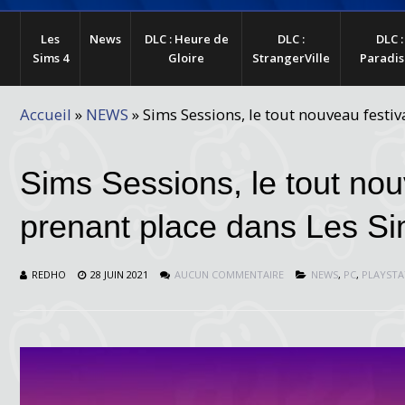
Les
News
DLC : Heure de
DLC :
DLC :
Sims 4
Gloire
StrangerVille
Paradis
Accueil
»
NEWS
»
Sims Sessions, le tout nouveau festi
Sims Sessions, le tout no
prenant place dans Les Si
REDHO
28 JUIN 2021
AUCUN COMMENTAIRE
NEWS
,
PC
,
PLAYSTA