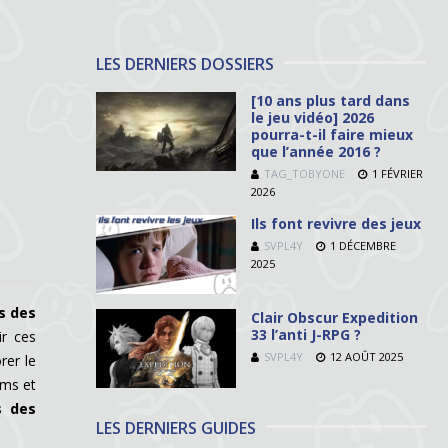
LES DERNIERS DOSSIERS
[10 ans plus tard dans
le jeu vidéo] 2026
pourra-t-il faire mieux
que l’année 2016 ?
TAG_TOBYONE
1 FÉVRIER
2026
Ils font revivre des jeux
SVPL4Y
1 DÉCEMBRE
2025
rs des
Clair Obscur Expedition
33 l’anti J-RPG ?
ir ces
SVPL4Y
12 AOÛT 2025
rer le
ims et
s des
LES DERNIERS GUIDES