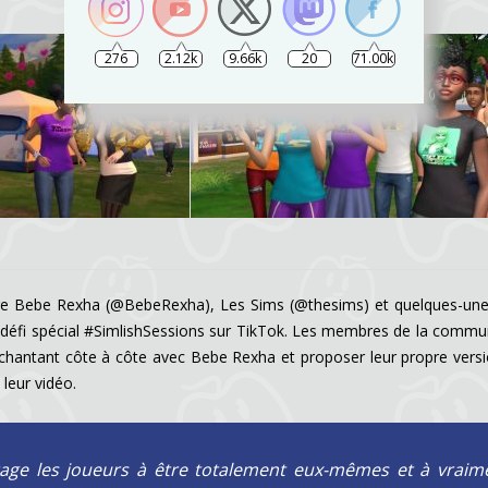
276
2.12k
9.66k
20
71.00k
indre Bebe Rexha (@BebeRexha), Les Sims (@thesims) et quelques-un
un défi spécial #SimlishSessions sur TikTok. Les membres de la comm
 chantant côte à côte avec Bebe Rexha et proposer leur propre vers
leur vidéo.
rage les joueurs à être totalement eux-mêmes et à vraim