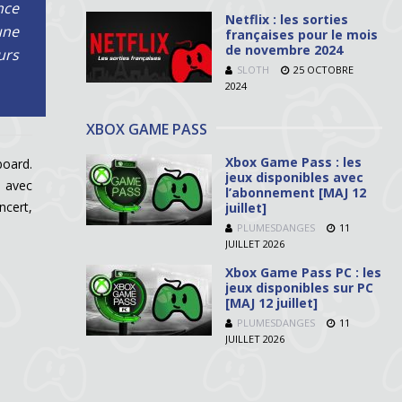
nce
Netflix : les sorties
une
françaises pour le mois
de novembre 2024
urs
SLOTH
25 OCTOBRE
2024
XBOX GAME PASS
Xbox Game Pass : les
board.
jeux disponibles avec
e avec
l’abonnement [MAJ 12
ncert,
juillet]
PLUMESDANGES
11
JUILLET 2026
Xbox Game Pass PC : les
jeux disponibles sur PC
[MAJ 12 juillet]
PLUMESDANGES
11
JUILLET 2026