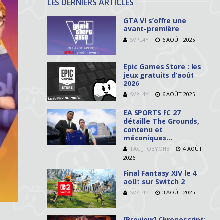
LES DERNIERS ARTICLES
GTA VI s’offre une
avant-première
SVPL4Y
6 AOÛT 2026
Epic Games Store : les
jeux gratuits d’août
2026
SVPL4Y
6 AOÛT 2026
EA SPORTS FC 27
détaille The Grounds,
contenu et
mécaniques…
TAG_TOBYONE
4 AOÛT
2026
Final Fantasy XIV le 4
août sur Switch 2
SVPL4Y
3 AOÛT 2026
[Preview] Chronoscript: