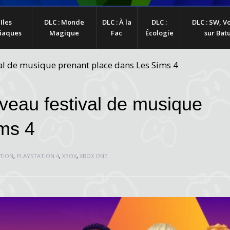
 Iles
DLC : Monde
DLC : À la
DLC :
DLC : SW, 
iaques
Magique
Fac
Écologie
sur Bat
val de musique prenant place dans Les Sims 4
uveau festival de musique
ms 4
TION
,
PLAYSTATION 4
,
XBOX
,
XBOX ONE