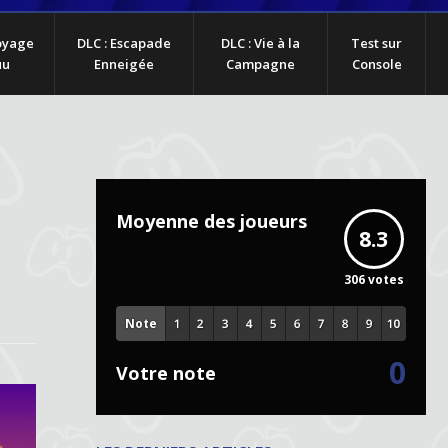
Voyage
DLC : Escapade
DLC : Vie à la
Test sur
uu
Enneigée
Campagne
Console
Moyenne des joueurs
8.3
306
votes
Note
0
Votre note