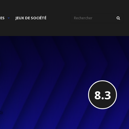
IES
JEUX DE SOCIÉTÉ
8.3
C)