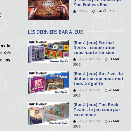
The Endless End
SVPL4Y
3 AOÛT 2026
t
LES DERNIERS BAR À JEUX
[Bar à Jeux] Eternal
ns le
Decks : coopération
sous haute tension
x fois
TAG_TOBYONE
31 MAI
ice
Joy
2026
[Bar à Jeux] Got Five : la
déduction qui nous met
tous à égalité
TAG_TOBYONE
28 MAI
2026
[Bar à Jeux] The Peak
Team : le jeu coop par
excellence
TAG_TOBYONE
27 MAI
2026