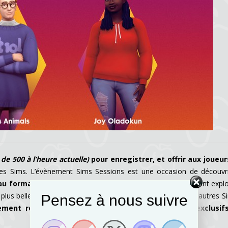
 de 500 à l’heure actuelle)
pour enregistrer, et offrir aux joueu
es Sims. L’évènement Sims Sessions est une occasion de découvr
u format de festival
! Pendant celui-ci, les joueurs pourront explo
plus belles tenues de festival, camper, faire la fête avec les autres S
Pensez à nous suivre
ement retrouver des produits dérivés numériques exclusif